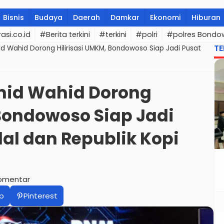
Bisnis
Budaya
Daerah
Damkar
Ekonomi
Hiburan
asi.co.id
#Berita terkini
#terkini
#polri
#polres Bondo
TE
d Wahid Dorong Hilirisasi UMKM, Bondowoso Siap Jadi Pusat
mid Wahid Dorong
 Bondowoso Siap Jadi
lal dan Republik Kopi
omentar
p
Pinterest