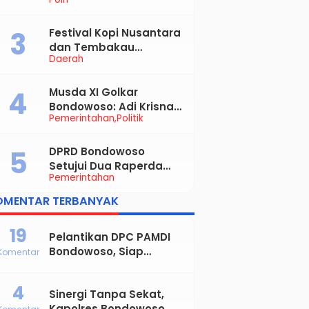
Kekerasan Seksual
Anak, Pelaku Diduga
Ayah Kandung
Festival Kopi Nusantara
dan Tembakau
Daerah
Bondowoso Diserbu
Pengunjung
Musda XI Golkar
Bondowoso: Adi Krisna
Pemerintahan
Politik
Ajak Muhasabah,
Bupati Hamid Dorong
Sinergi untuk
DPRD Bondowoso
Bondowoso Maju
Setujui Dua Raperda
Pemerintahan
Strategis, Bupati:
Perkuat Fiskal Daerah
OMENTAR TERBANYAK
dan Demokrasi Desa
19
Pelantikan DPC PAMDI
Bondowoso, Siap
Komentar
Majukan Musik Dangdut
dan Perkuat Solidaritas
4
Sinergi Tanpa Sekat,
Seniman
Kapolres Bondowoso