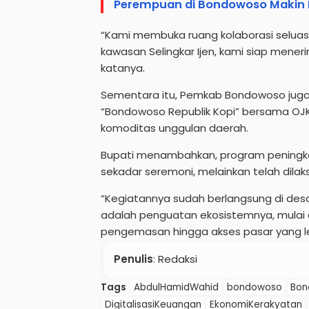
Perempuan di Bondowoso Makin
“Kami membuka ruang kolaborasi selua
kawasan Selingkar Ijen, kami siap men
katanya.
Sementara itu, Pemkab Bondowoso juga
“Bondowoso Republik Kopi” bersama OJK
komoditas unggulan daerah.
Bupati menambahkan, program peningkat
sekadar seremoni, melainkan telah dila
“Kegiatannya sudah berlangsung di des
adalah penguatan ekosistemnya, mulai da
pengemasan hingga akses pasar yang le
Penulis
: Redaksi
Tags
AbdulHamidWahid
bondowoso
Bon
DigitalisasiKeuangan
EkonomiKerakyatan