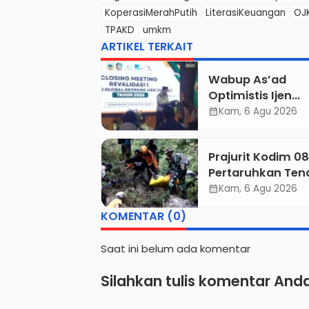
KoperasiMerahPutih
LiterasiKeuangan
OJ
TPAKD
umkm
ARTIKEL TERKAIT
Wabup As’ad
Optimistis Ijen
UNESCO Global
Kam, 6 Agu 2026
calendar_month
Geopark Pertah
Status, Tegaskan
Prajurit Kodim 0
Komitmen Konse
Pertaruhkan Ten
hingga Kesejaht
di Tebing Maut, 
Kam, 6 Agu 2026
Masyarakat
calendar_month
Jenazah Pendaki
KOMENTAR (0)
Gunung Piramid
Berhasil Dievaku
Saat ini belum ada komentar
Silahkan tulis komentar And