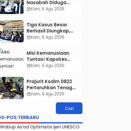
Nasabah Diduga
Konservasi hingga
Digelapkan, Kapolres
Kam, 6 Agu 2026
calendar_month
Kesejahteraan
Aryo Seret Karyawan
Masyarakat
KSP ke Meja Hijau
Tiga Kasus Besar
Berhasil Diungkap,
Kapolres Bondowoso
Kam, 6 Agu 2026
calendar_month
Tegaskan Tak Ada
Ruang bagi Pelaku
Misi Kemanusiaan
Kejahatan
Tuntas! Kapolres
Aryo Apresiasi Tim
Kam, 6 Agu 2026
calendar_month
Gabungan, Dua
Jenazah Gunung
Prajurit Kodim 0822
Piramid Berhasil
Pertaruhkan Tenaga
Dievakuasi
di Tebing Maut, Dua
Kam, 6 Agu 2026
calendar_month
Jenazah Pendaki
Gunung Piramid
Berhasil Dievakuasi
OS-POS TERBARU
Wabup As’ad Optimistis Ijen UNESCO