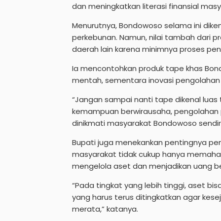
dan meningkatkan literasi finansial masy
Menurutnya, Bondowoso selama ini dike
perkebunan. Namun, nilai tambah dari pr
daerah lain karena minimnya proses peng
Ia mencontohkan produk tape khas Bond
mentah, sementara inovasi pengolahan d
“Jangan sampai nanti tape dikenal luas 
kemampuan berwirausaha, pengolahan pro
dinikmati masyarakat Bondowoso sendiri
Bupati juga menekankan pentingnya pen
masyarakat tidak cukup hanya memaham
mengelola aset dan menjadikan uang be
“Pada tingkat yang lebih tinggi, aset bis
yang harus terus ditingkatkan agar kese
merata,” katanya.