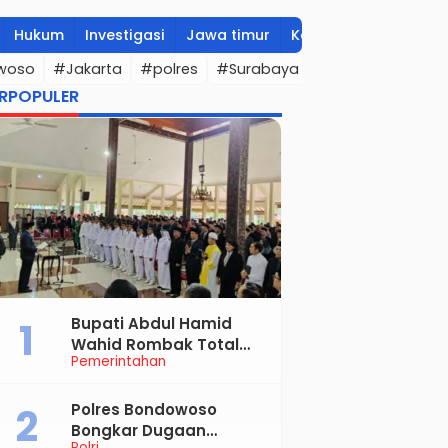
Hukum
Investigasi
Jawa timur
Kesehatan
Ketaha
woso
#Jakarta
#polres
#Surabaya
#MBG
#bupati
RPOPULER
Bupati Abdul Hamid
Wahid Rombak Total
Pemerintahan
Birokrasi Bondowoso, Ini
Daftar Pejabat Yang
Resmi Dilantik
Polres Bondowoso
Bongkar Dugaan
Polri