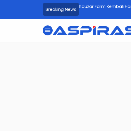
uan Rp600 Ribu Tanpa
Kauzar Farm Kembali Harumkan Bond
Breaking News
Blitar
menu