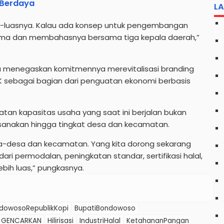
 Berdaya
L
s-luasnya. Kalau ada konsep untuk pengembangan
erima dan membahasnya bersama tiga kepala daerah,”
 menegaskan komitmennya merevitalisasi branding
 sebagai bagian dari penguatan ekonomi berbasis
an kapasitas usaha yang saat ini berjalan bukan
ksanakan hingga tingkat desa dan kecamatan.
a-desa dan kecamatan. Yang kita dorong sekarang
ri permodalan, peningkatan standar, sertifikasi halal,
bih luas,” pungkasnya.
dowosoRepublikKopi
BupatiBondowoso
GENCARKAN
Hilirisasi
IndustriHalal
KetahananPangan