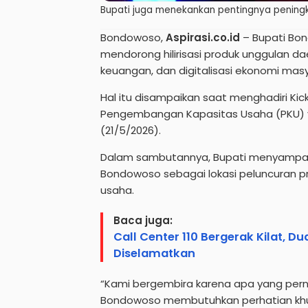
Bupati juga menekankan pentingnya peningk
Bondowoso,
Aspirasi.co.id
– Bupati Bo
mendorong hilirisasi produk unggulan dae
keuangan, dan digitalisasi ekonomi mas
Hal itu disampaikan saat menghadiri Kic
Pengembangan Kapasitas Usaha (PKU) y
(21/5/2026).
Dalam sambutannya, Bupati menyampaik
Bondowoso sebagai lokasi peluncuran p
usaha.
Baca juga:
Call Center 110 Bergerak Kilat, 
Diselamatkan
“Kami bergembira karena apa yang pern
Bondowoso membutuhkan perhatian khus