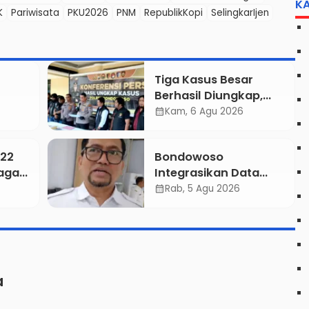
K
K
Pariwisata
PKU2026
PNM
RepublikKopi
SelingkarIjen
Tiga Kasus Besar
Berhasil Diungkap,
Kapolres Bondowoso
Kam, 6 Agu 2026
calendar_month
ankan
Tegaskan Tak Ada
Ruang bagi Pelaku
822
Bondowoso
rvasi
Kejahatan
aga
Integrasikan Data
eraan
Dua
Seluruh OPD, BIOP
Rab, 5 Agu 2026
calendar_month
Disiapkan Jadi
Dashboard Tunggal
asi
Pemerintahan
a