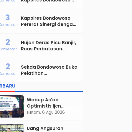
Komentar
Satukan Kekuatan TNI-
Polri Sambut Hari
3
Kapolres Bondowoso
Bhayangkara ke-80
Pererat Sinergi dengan
Komentar
Insan Pers, AJIB
Tegaskan Komitmen
2
Hujan Deras Picu Banjir,
Profesional dan Solid
Ruas Perbatasan
Komentar
Tapen–Klabang
Bondowoso Macet
2
Sekda Bondowoso Buka
Parah
Pelatihan
Komentar
Kepemimpinan
ERBARU
Administrator
Angkatan VIII dan IX
Wabup As’ad
Optimistis Ijen
UNESCO Global
Kam, 6 Agu 2026
calendar_month
Geopark
Pertahankan Status,
Uang Angsuran
Tegaskan Komitmen