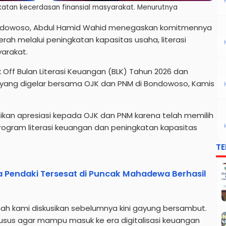
atan kecerdasan finansial masyarakat. Menurutnya
ndowoso, Abdul Hamid Wahid menegaskan komitmennya
rah melalui peningkatan kapasitas usaha, literasi
yarakat.
k Off Bulan Literasi Keuangan (BLK) Tahun 2026 dan
ang digelar bersama OJK dan PNM di Bondowoso, Kamis
an apresiasi kepada OJK dan PNM karena telah memilih
rogram literasi keuangan dan peningkatan kapasitas
T
Dua Pendaki Tersesat di Puncak Mahadewa Berhasil
ah kami diskusikan sebelumnya kini gayung bersambut.
us agar mampu masuk ke era digitalisasi keuangan