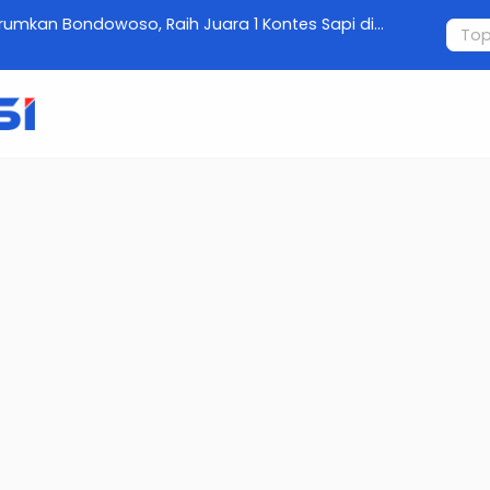
owoso, Raih Juara 1 Kontes Sapi di
Operasi Tumpas Narkob
Ribu Pil Berbahaya