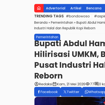
home
Advertorial
Artikel
Bencana
TRENDING TAGS
#bondowoso
#aspir
Beranda
»
Pemerintahan
»
Bupati Abdul Hami
Industri Halal dan Republik Kopi Reborn
Pemerintahan
Bupati Abdul Ha
Hilirisasi UMKM,
Pusat Industri Ha
Reborn
account_circle
calendar_month
visibility
comment
Redaksi
Kam, 21 Mei 2026
77
0 k
Facebook
Twitter
Whatsap