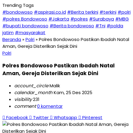
Trending Tags
#bondowoso
#aspirasi.co.id
#Berita terkini
#terkini
#polri
#polres Bondowoso
#Jakarta
#polres
#Surabaya
#MBG
#bupati bondowoso
#Berita bondowoso
#Tni
#polda
jatim
#masyarakat
Beranda
»
Polri
»
Polres Bondowoso Pastikan Ibadah Natal
Aman, Gereja Disterilkan Sejak Dini
Polri
Polres Bondowoso Pastikan Ibadah Natal
Aman, Gereja Disterilkan Sejak Dini
account_circle
Malik
calendar_month
Kam, 25 Des 2025
visibility
231
comment
0 komentar
Facebook
Twitter
Whatsapp
Pinterest