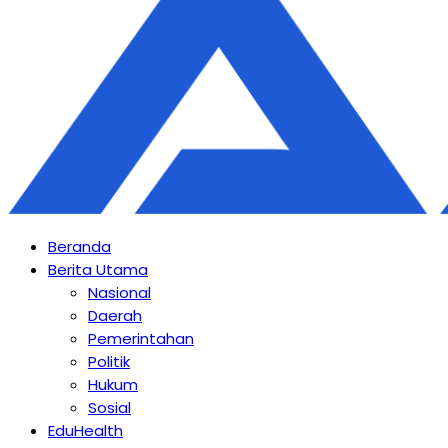
Beranda
Berita Utama
Nasional
Daerah
Pemerintahan
Politik
Hukum
Sosial
EduHealth