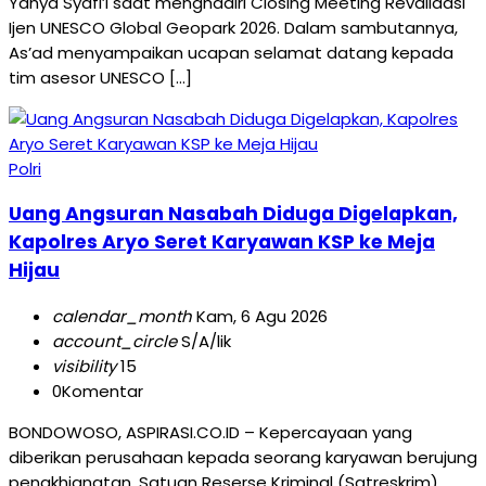
Yahya Syafi’i saat menghadiri Closing Meeting Revalidasi
Ijen UNESCO Global Geopark 2026. Dalam sambutannya,
As’ad menyampaikan ucapan selamat datang kepada
tim asesor UNESCO […]
Polri
Uang Angsuran Nasabah Diduga Digelapkan,
Kapolres Aryo Seret Karyawan KSP ke Meja
Hijau
calendar_month
Kam, 6 Agu 2026
account_circle
S/A/lik
visibility
15
0
Komentar
BONDOWOSO, ASPIRASI.CO.ID – Kepercayaan yang
diberikan perusahaan kepada seorang karyawan berujung
pengkhianatan. Satuan Reserse Kriminal (Satreskrim)