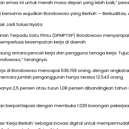
n emas ini untuk meraih masa depan yang lebih baik,” pesa
bersama wujudkan Bondowoso yang Berkah — Berkualitas, Aksel
ir Jadi Solusi Nyata
anan Terpadu Satu Pintu (DPMPTSP) Bondowoso menyampai
emperluas kesempatan kerja di daerah.
sung antara pencari kerja dan pengguna tenaga kerja. Tuj
ondowoso,” terangnya.
rja di Bondowoso mencapai 636.159 orang, dengan angkatan 
sementara jumlah pengangguran hanya tersisa 12.543 orang.
 hanya 2,5 persen atau turun 1,08 persen dibandingkan tahu
an berpartisipasi dengan membuka 1.029 lowongan pekerjaan. H
‘Kerja Berkah’ sebagai inovasi digital untuk mempermudah i