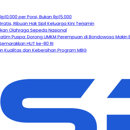
0.000 per Porsi, Bukan Rp15.000
tis, Ribuan Hak Sipil Keluarga Kini Terjamin
jukan Olahraga Sepeda Nasional
Jatim Puspa: Dorong UMKM Perempuan di Bondowoso Makin 
Semarakkan HUT ke-80 RI
kan Kualitas dan Kebersihan Program MBG