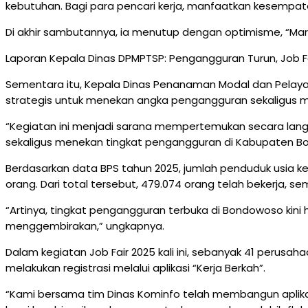
kebutuhan. Bagi para pencari kerja, manfaatkan kesempata
Di akhir sambutannya, ia menutup dengan optimisme, “Mari 
Laporan Kepala Dinas DPMPTSP: Pengangguran Turun, Job Fa
Sementara itu, Kepala Dinas Penanaman Modal dan Pelay
strategis untuk menekan angka pengangguran sekaligus m
“Kegiatan ini menjadi sarana mempertemukan secara lang
sekaligus menekan tingkat pengangguran di Kabupaten B
Berdasarkan data BPS tahun 2025, jumlah penduduk usia ke
orang. Dari total tersebut, 479.074 orang telah bekerja, 
“Artinya, tingkat pengangguran terbuka di Bondowoso kini
menggembirakan,” ungkapnya.
Dalam kegiatan Job Fair 2025 kali ini, sebanyak 41 perusaha
melakukan registrasi melalui aplikasi “Kerja Berkah”.
“Kami bersama tim Dinas Kominfo telah membangun aplikasi 