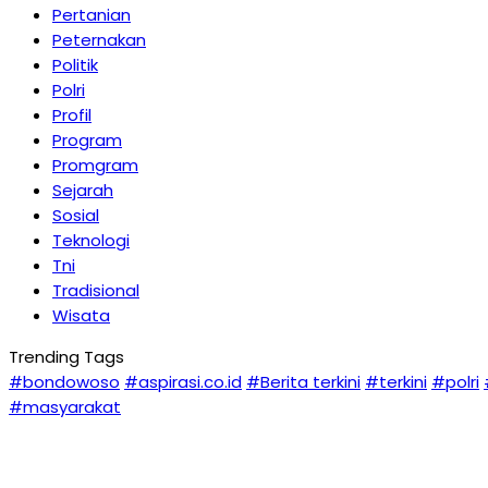
Pertanian
Peternakan
Politik
Polri
Profil
Program
Promgram
Sejarah
Sosial
Teknologi
Tni
Tradisional
Wisata
Trending Tags
#bondowoso
#aspirasi.co.id
#Berita terkini
#terkini
#polri
#masyarakat