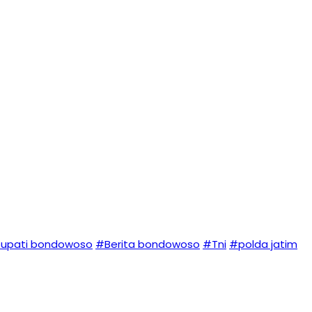
upati bondowoso
#Berita bondowoso
#Tni
#polda jatim