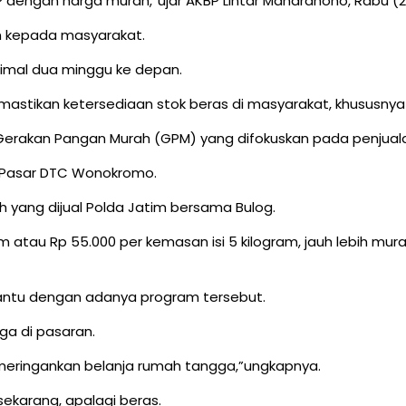
PHP dengan harga murah,”ujar AKBP Lintar Mahardhono, Rabu (
kan kepada masyarakat.
inimal dua minggu ke depan.
astikan ketersediaan stok beras di masyarakat, khususnya d
n Gerakan Pangan Murah (GPM) yang difokuskan pada penjua
 Pasar DTC Wonokromo.
yang dijual Polda Jatim bersama Bulog.
am atau Rp 55.000 per kemasan isi 5 kilogram, jauh lebih mu
bantu dengan adanya program tersebut.
rga di pasaran.
 meringankan belanja rumah tangga,”ungkapnya.
ekarang, apalagi beras.