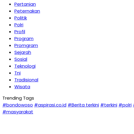
Pertanian
Peternakan
Politik
Polri
Profil
Program
Promgram
Sejarah
Sosial
Teknologi
Tni
Tradisional
Wisata
Trending Tags
#bondowoso
#aspirasi.co.id
#Berita terkini
#terkini
#polri
#masyarakat