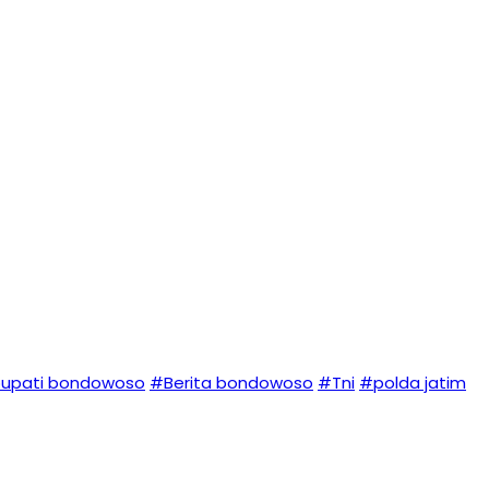
upati bondowoso
#Berita bondowoso
#Tni
#polda jatim