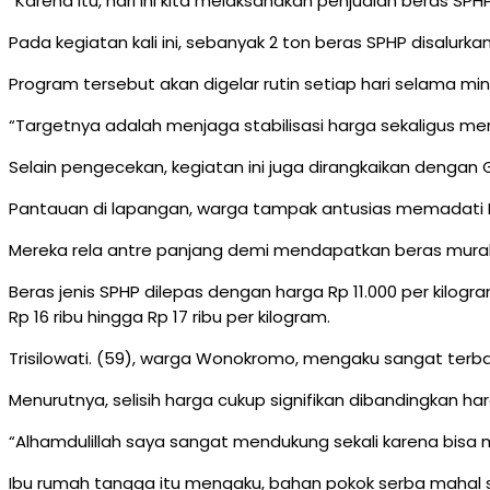
“Karena itu, hari ini kita melaksanakan penjualan beras S
Pada kegiatan kali ini, sebanyak 2 ton beras SPHP disalur
Program tersebut akan digelar rutin setiap hari selama m
“Targetnya adalah menjaga stabilisasi harga sekaligus mem
Selain pengecekan, kegiatan ini juga dirangkaikan denga
Pantauan di lapangan, warga tampak antusias memadati
Mereka rela antre panjang demi mendapatkan beras murah 
Beras jenis SPHP dilepas dengan harga Rp 11.000 per kilogr
Rp 16 ribu hingga Rp 17 ribu per kilogram.
Trisilowati. (59), warga Wonokromo, mengaku sangat ter
Menurutnya, selisih harga cukup signifikan dibandingkan ha
“Alhamdulillah saya sangat mendukung sekali karena bisa
Ibu rumah tangga itu mengaku, bahan pokok serba mahal s