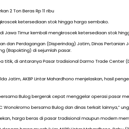
kroscek ketersediaan stok hingga harga sembako.
i Jawa Timur kembali mengkroscek ketersediaan stok hin
trian dan Perdagangan (Disperindag) Jatim, Dinas Pertanian 
 (Bapokting) di sejumlah pasar.
a titik, di antaranya Pasar tradisional Darmo Trade Cent
Polda Jatim, AKBP Lintar Mahardhono menjelaskan, hasil peng
 bersama Bulog bergerak cepat menggelar operasi pasar mel
TC Wonokromo bersama Bulog dan dinas terkait lainnya,” un
ekan, harga beras di pasar tradisional maupun modern mem