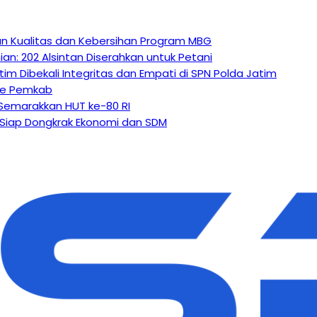
kan Kualitas dan Kebersihan Program MBG
n: 202 Alsintan Diserahkan untuk Petani
m Dibekali Integritas dan Empati di SPN Polda Jatim
 ke Pemkab
Semarakkan HUT ke-80 RI
Siap Dongkrak Ekonomi dan SDM