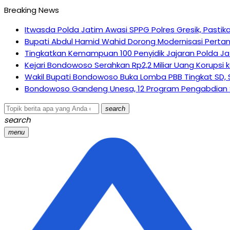
Breaking News
Itwasda Polda Jatim Awasi SPPG Polres Gresik, Pasti
Bupati Abdul Hamid Wahid Dorong Modernisasi Pertania
Tingkatkan Kemampuan 100 Penyidik Jajaran Polda Jati
Kejari Bondowoso Serahkan Rp2,2 Miliar Uang Korupsi
Wakil Bupati Bondowoso Buka Lomba PBB Tingkat SD, 
Bondowoso Gandeng Unesa, 12 Program Pengabdian 
search
search
menu