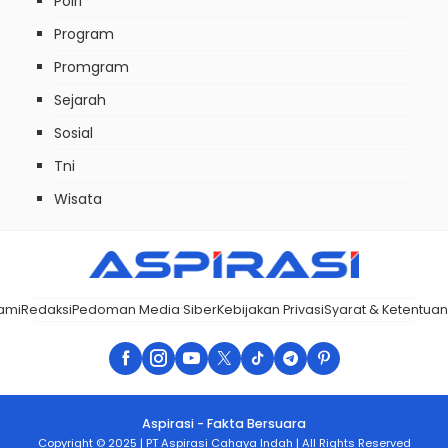
Polri
Program
Promgram
Sejarah
Sosial
Tni
Wisata
ami
Redaksi
Pedoman Media Siber
Kebijakan Privasi
Syarat & Ketentuan
Aspirasi - Fakta Bersuara
Copyright © 2025 | PT Aspirasi Cahaya Indah | All Rights Reserved