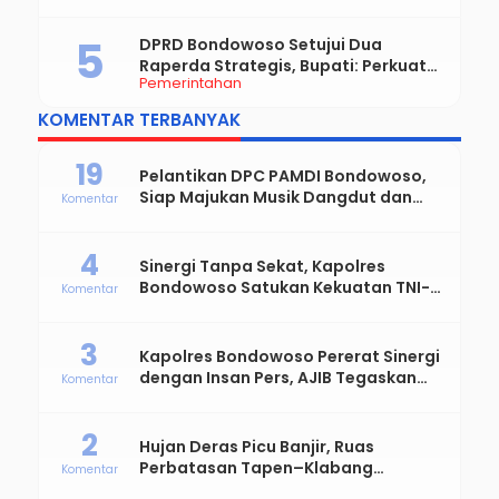
Bondowoso Maju
DPRD Bondowoso Setujui Dua
Raperda Strategis, Bupati: Perkuat
Pemerintahan
Fiskal Daerah dan Demokrasi Desa
KOMENTAR TERBANYAK
19
Pelantikan DPC PAMDI Bondowoso,
Siap Majukan Musik Dangdut dan
Komentar
Perkuat Solidaritas Seniman
4
Sinergi Tanpa Sekat, Kapolres
Bondowoso Satukan Kekuatan TNI-
Komentar
Polri Sambut Hari Bhayangkara ke-
80
3
Kapolres Bondowoso Pererat Sinergi
dengan Insan Pers, AJIB Tegaskan
Komentar
Komitmen Profesional dan Solid
2
Hujan Deras Picu Banjir, Ruas
Perbatasan Tapen–Klabang
Komentar
Bondowoso Macet Parah