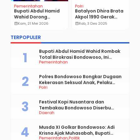
Pemerintahan
Polri
P
P
i
Bupati Abdul Hamid
Batalyon Dhira Brata
M
Wahid Dorong
Akpol 1990 Gerak
R
Hilirisasi UMKM,
Cepat Kirim Bantuan
calendar_month
Kam, 21 Mei 2026
calendar_month
Rab, 3 Des 2025
B
calendar_month
Bondowoso Siap Jadi
Besar untuk Korban
A
Pusat Industri Halal
Banjir Bandang &
TERPOPULER
P
dan Republik Kopi
Longsor Aceh
Reborn
Tamiang
Bupati Abdul Hamid Wahid Rombak
Total Birokrasi Bondowoso, Ini
Pemerintahan
Daftar Pejabat Yang Resmi Dilantik
Polres Bondowoso Bongkar Dugaan
Kekerasan Seksual Anak, Pelaku
Polri
Diduga Ayah Kandung
Festival Kopi Nusantara dan
Tembakau Bondowoso Diserbu
Daerah
Pengunjung
Musda XI Golkar Bondowoso: Adi
Krisna Ajak Muhasabah, Bupati
Pemerintahan
Politik
Hamid Dorong Sinergi untuk