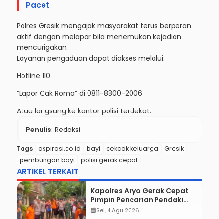
Pacet
Polres Gresik mengajak masyarakat terus berperan
aktif dengan melapor bila menemukan kejadian
mencurigakan.
Layanan pengaduan dapat diakses melalui:
Hotline 110
“Lapor Cak Roma” di 0811-8800-2006
Atau langsung ke kantor polisi terdekat.
Penulis
: Redaksi
Tags
aspirasi.co.id
bayi
cekcok keluarga
Gresik
pembungan bayi
polisi gerak cepat
ARTIKEL TERKAIT
Kapolres Aryo Gerak Cepat
Pimpin Pencarian Pendaki
Hilang di Gunung Piramid,
calendar_month
Sel, 4 Agu 2026
Posko Darurat Langsung