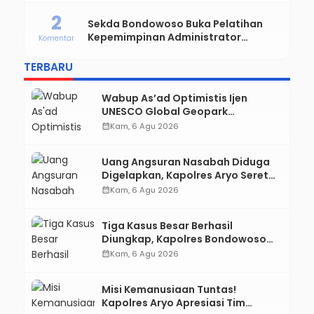
2
Sekda Bondowoso Buka Pelatihan
Kepemimpinan Administrator
Komentar
Angkatan VIII dan IX
TERBARU
Wabup As’ad Optimistis Ijen
UNESCO Global Geopark
Pertahankan Status, Tegaskan
calendar_month
Kam, 6 Agu 2026
Komitmen Konservasi hingga
Kesejahteraan Masyarakat
Uang Angsuran Nasabah Diduga
Digelapkan, Kapolres Aryo Seret
Karyawan KSP ke Meja Hijau
calendar_month
Kam, 6 Agu 2026
Tiga Kasus Besar Berhasil
Diungkap, Kapolres Bondowoso
Tegaskan Tak Ada Ruang bagi
calendar_month
Kam, 6 Agu 2026
Pelaku Kejahatan
Misi Kemanusiaan Tuntas!
Kapolres Aryo Apresiasi Tim