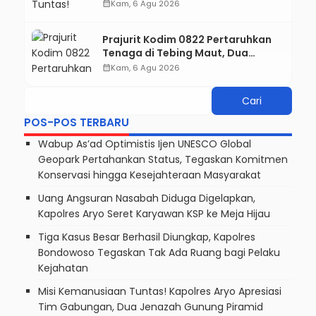
Gabungan, Dua Jenazah Gunung
calendar_month
Kam, 6 Agu 2026
Piramid Berhasil Dievakuasi
Prajurit Kodim 0822 Pertaruhkan
Tenaga di Tebing Maut, Dua
Jenazah Pendaki Gunung Piramid
calendar_month
Kam, 6 Agu 2026
Berhasil Dievakuasi
POS-POS TERBARU
Wabup As’ad Optimistis Ijen UNESCO Global
Geopark Pertahankan Status, Tegaskan Komitmen
Konservasi hingga Kesejahteraan Masyarakat
Uang Angsuran Nasabah Diduga Digelapkan,
Kapolres Aryo Seret Karyawan KSP ke Meja Hijau
Tiga Kasus Besar Berhasil Diungkap, Kapolres
Bondowoso Tegaskan Tak Ada Ruang bagi Pelaku
Kejahatan
Misi Kemanusiaan Tuntas! Kapolres Aryo Apresiasi
Tim Gabungan, Dua Jenazah Gunung Piramid