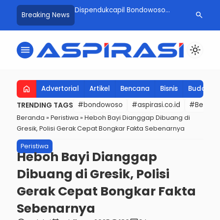
endukcapil Bondowoso
Produktivitas Jagung Bisi 18
Brigif 28
search
Breaking News
 Juara 1 Lomba Cup Tester
Diuji dengan Teknologi Nano
Tangan, 
stival Kopi Nusantara &
Moment
akau 2025
menu
light_mode
home
Advertorial
Artikel
Bencana
Bisnis
Budaya
TRENDING TAGS
#bondowoso
#aspirasi.co.id
#Berita t
Beranda
»
Peristiwa
»
Heboh Bayi Dianggap Dibuang di
Gresik, Polisi Gerak Cepat Bongkar Fakta Sebenarnya
Peristiwa
Heboh Bayi Dianggap
Dibuang di Gresik, Polisi
Gerak Cepat Bongkar Fakta
Sebenarnya