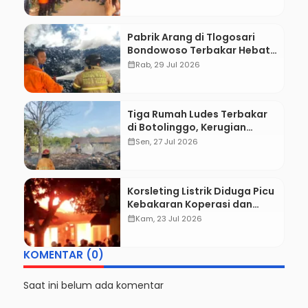
Dibentuk
Pabrik Arang di Tlogosari
Bondowoso Terbakar Hebat,
Kerugian Ditaksir Capai
calendar_month
Rab, 29 Jul 2026
Rp500 Juta
Tiga Rumah Ludes Terbakar
di Botolinggo, Kerugian
Ditaksir Rp150 Juta
calendar_month
Sen, 27 Jul 2026
Korsleting Listrik Diduga Picu
Kebakaran Koperasi dan
Musholla SDN Cindogo 1
calendar_month
Kam, 23 Jul 2026
Bondowoso
KOMENTAR (0)
Saat ini belum ada komentar