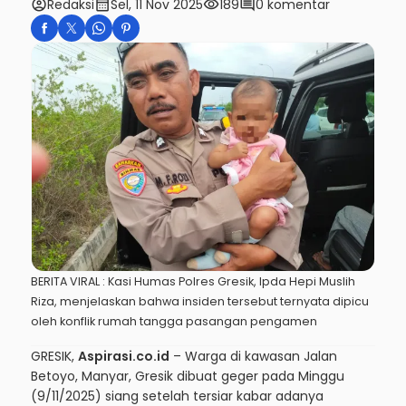
account_circle
calendar_month
visibility
comment
Redaksi
Sel, 11 Nov 2025
189
0 komentar
BERITA VIRAL : Kasi Humas Polres Gresik, Ipda Hepi Muslih
Riza, menjelaskan bahwa insiden tersebut ternyata dipicu
oleh konflik rumah tangga pasangan pengamen
GRESIK,
Aspirasi.co.id
– Warga di kawasan Jalan
Betoyo, Manyar, Gresik dibuat geger pada Minggu
(9/11/2025) siang setelah tersiar kabar adanya