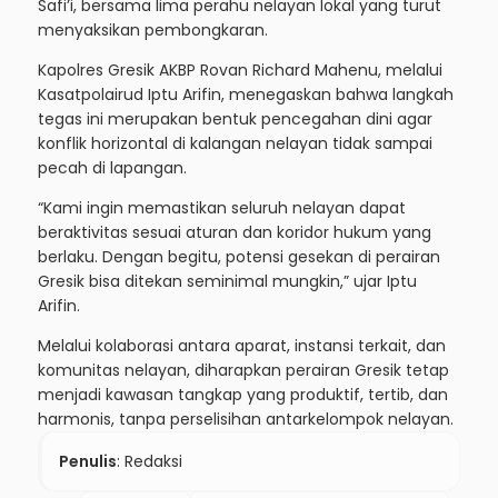
Hadir dalam kegiatan tersebut dua anggota ABK Kapal
X-1017 Satpolairud Polres Gresik Polda Jatim yang
bertugas melakukan pengamanan, perwakilan Dinas
Perikanan Gresik yang memberikan pendampingan
teknis, serta Ketua Rukun Nelayan Randuboto Sidayu,
Safi’i, bersama lima perahu nelayan lokal yang turut
menyaksikan pembongkaran.
Baca juga:
Jalur Gumitir Dibuka Lebih Cepat, Satlantas
Polres Jember Ingatkan Pengendara
Kapolres Gresik AKBP Rovan Richard Mahenu, melalui
Kasatpolairud Iptu Arifin, menegaskan bahwa langkah
tegas ini merupakan bentuk pencegahan dini agar
konflik horizontal di kalangan nelayan tidak sampai
pecah di lapangan.
“Kami ingin memastikan seluruh nelayan dapat
beraktivitas sesuai aturan dan koridor hukum yang
berlaku. Dengan begitu, potensi gesekan di perairan