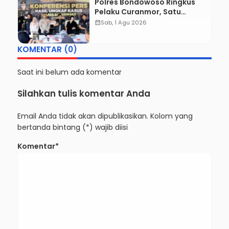
Diungkap, Kapolres
Bondowoso Tegaskan Tak
calendar_month
Kam, 6 Agu 2026
Ada Ruang bagi Pelaku
Kejahatan
Misi Kemanusiaan Tuntas!
Kapolres Aryo Apresiasi Tim
Gabungan, Dua Jenazah
calendar_month
Kam, 6 Agu 2026
Gunung Piramid Berhasil
Dievakuasi
Polres Bondowoso Ringkus
Pelaku Curanmor, Satu
Komplotan Masih Diburu
calendar_month
Sab, 1 Agu 2026
Polisi
KOMENTAR (0)
Saat ini belum ada komentar
Silahkan tulis komentar Anda
Email Anda tidak akan dipublikasikan. Kolom yang