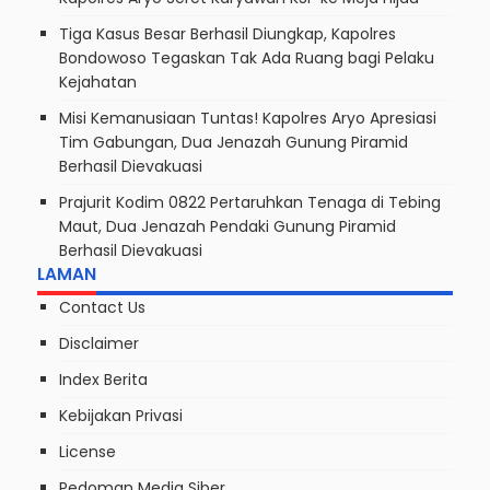
Jenazah Pendaki Gunung Piramid
calendar_month
Kam, 6 Agu 2026
Berhasil Dievakuasi
POS-POS TERBARU
Wabup As’ad Optimistis Ijen UNESCO Global
Geopark Pertahankan Status, Tegaskan Komitmen
Konservasi hingga Kesejahteraan Masyarakat
Uang Angsuran Nasabah Diduga Digelapkan,
Kapolres Aryo Seret Karyawan KSP ke Meja Hijau
Tiga Kasus Besar Berhasil Diungkap, Kapolres
Bondowoso Tegaskan Tak Ada Ruang bagi Pelaku
Kejahatan
Misi Kemanusiaan Tuntas! Kapolres Aryo Apresiasi
Tim Gabungan, Dua Jenazah Gunung Piramid
Berhasil Dievakuasi
Prajurit Kodim 0822 Pertaruhkan Tenaga di Tebing
Maut, Dua Jenazah Pendaki Gunung Piramid