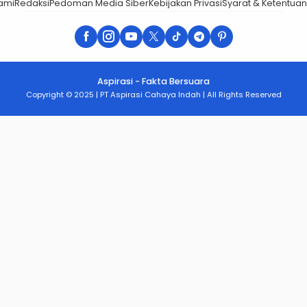
Sejarah
Sosial
Tni
Wisata
ami
Redaksi
Pedoman Media Siber
Kebijakan Privasi
Syarat & Ketentuan
Aspirasi - Fakta Bersuara
Copyright © 2025 | PT Aspirasi Cahaya Indah | All Rights Reserved