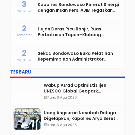
KOMENTAR TERBANYAK
19
Pelantikan DPC PAMDI Bondowoso,
Siap Majukan Musik Dangdut dan
Komentar
Perkuat Solidaritas Seniman
4
Sinergi Tanpa Sekat, Kapolres
Bondowoso Satukan Kekuatan TNI-
Komentar
Polri Sambut Hari Bhayangkara ke-
80
3
Kapolres Bondowoso Pererat Sinergi
dengan Insan Pers, AJIB Tegaskan
Komentar
Komitmen Profesional dan Solid
2
Hujan Deras Picu Banjir, Ruas
Perbatasan Tapen–Klabang
Komentar
Bondowoso Macet Parah
2
Sekda Bondowoso Buka Pelatihan
Kepemimpinan Administrator
Komentar
Angkatan VIII dan IX