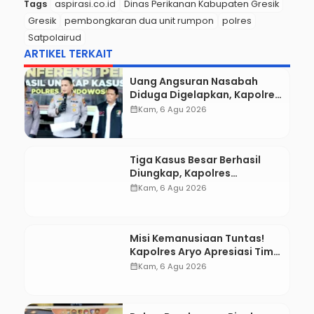
Gresik bisa ditekan seminimal mungkin,” ujar Iptu
Arifin.
Melalui kolaborasi antara aparat, instansi terkait, dan
komunitas nelayan, diharapkan perairan Gresik tetap
menjadi kawasan tangkap yang produktif, tertib, dan
harmonis, tanpa perselisihan antarkelompok nelayan.
Penulis
: Redaksi
Tags
aspirasi.co.id
Dinas Perikanan Kabupaten Gresik
Gresik
pembongkaran dua unit rumpon
polres
Satpolairud
ARTIKEL TERKAIT
Uang Angsuran Nasabah
Diduga Digelapkan, Kapolres
Aryo Seret Karyawan KSP ke
calendar_month
Kam, 6 Agu 2026
Meja Hijau
Tiga Kasus Besar Berhasil