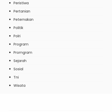
Kriminal
Nasional
Olahraga
Organisasi
Pemerintahan
Pendidikan
Penternakan dan perikanan
Peristiwa
Pertanian
Peternakan
Politik
Polri
Program
Promgram