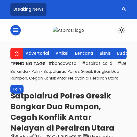
search
Breaking News
menu
light_mode
home
Advertorial
Artikel
Bencana
Bisnis
Budaya
TRENDING TAGS
#bondowoso
#aspirasi.co.id
#Berita t
Beranda
»
Polri
»
Satpolairud Polres Gresik Bongkar Dua
Rumpon, Cegah Konflik Antar Nelayan di Perairan Utara
Polri
Satpolairud Polres Gresik
Bongkar Dua Rumpon,
Cegah Konflik Antar
Nelayan di Perairan Utara
account_circle
calendar_month
visibility
comment
Redaksi
Sel, 28 Okt 2025
212
0 komentar