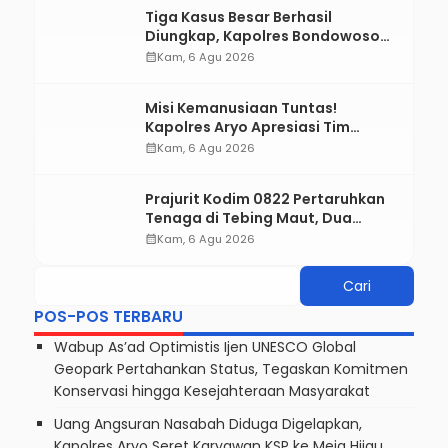
TERBARU
Wabup As’ad Optimistis Ijen
UNESCO Global Geopark
Pertahankan Status, Tegaskan
calendar_month
Kam, 6 Agu 2026
Komitmen Konservasi hingga
Kesejahteraan Masyarakat
Uang Angsuran Nasabah Diduga
Digelapkan, Kapolres Aryo Seret
Karyawan KSP ke Meja Hijau
calendar_month
Kam, 6 Agu 2026
Tiga Kasus Besar Berhasil
Diungkap, Kapolres Bondowoso
Tegaskan Tak Ada Ruang bagi
calendar_month
Kam, 6 Agu 2026
Pelaku Kejahatan
Misi Kemanusiaan Tuntas!
Kapolres Aryo Apresiasi Tim
Gabungan, Dua Jenazah Gunung
calendar_month
Kam, 6 Agu 2026
Piramid Berhasil Dievakuasi
Prajurit Kodim 0822 Pertaruhkan
Tenaga di Tebing Maut, Dua