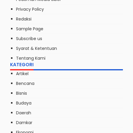
Berhasil Dievakuasi
LAMAN
Contact Us
Disclaimer
Index Berita
Kebijakan Privasi
License
Pedoman Media Siber
Privacy Policy
Redaksi
Sample Page
Subscribe us
Syarat & Ketentuan
Tentang Kami
KATEGORI