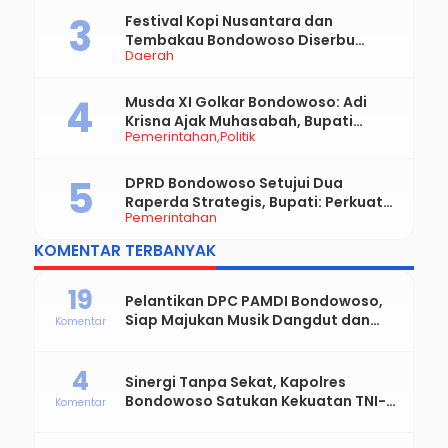
TERPOPULER
Bupati Abdul Hamid Wahid Rombak
Total Birokrasi Bondowoso, Ini
Pemerintahan
Daftar Pejabat Yang Resmi Dilantik
Polres Bondowoso Bongkar Dugaan
Kekerasan Seksual Anak, Pelaku
Polri
Diduga Ayah Kandung
Festival Kopi Nusantara dan
Tembakau Bondowoso Diserbu
Daerah
Pengunjung
Musda XI Golkar Bondowoso: Adi
Krisna Ajak Muhasabah, Bupati
Pemerintahan
Politik
Hamid Dorong Sinergi untuk
Bondowoso Maju
DPRD Bondowoso Setujui Dua
Raperda Strategis, Bupati: Perkuat
Pemerintahan
Fiskal Daerah dan Demokrasi Desa