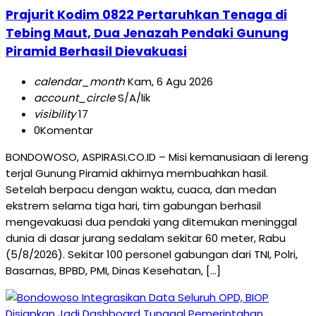
Prajurit Kodim 0822 Pertaruhkan Tenaga di
Tebing Maut, Dua Jenazah Pendaki Gunung
Piramid Berhasil Dievakuasi
calendar_month
Kam, 6 Agu 2026
account_circle
S/A/lik
visibility
17
0
Komentar
BONDOWOSO, ASPIRASI.CO.ID – Misi kemanusiaan di lereng
terjal Gunung Piramid akhirnya membuahkan hasil.
Setelah berpacu dengan waktu, cuaca, dan medan
ekstrem selama tiga hari, tim gabungan berhasil
mengevakuasi dua pendaki yang ditemukan meninggal
dunia di dasar jurang sedalam sekitar 60 meter, Rabu
(5/8/2026). Sekitar 100 personel gabungan dari TNI, Polri,
Basarnas, BPBD, PMI, Dinas Kesehatan, […]