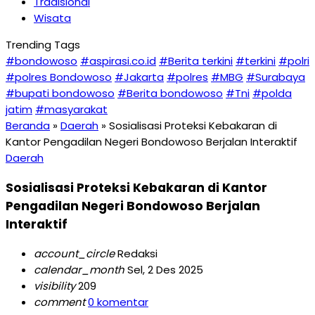
Tradisional
Wisata
Trending Tags
#bondowoso
#aspirasi.co.id
#Berita terkini
#terkini
#polri
#polres Bondowoso
#Jakarta
#polres
#MBG
#Surabaya
#bupati bondowoso
#Berita bondowoso
#Tni
#polda
jatim
#masyarakat
Beranda
»
Daerah
»
Sosialisasi Proteksi Kebakaran di
Kantor Pengadilan Negeri Bondowoso Berjalan Interaktif
Daerah
Sosialisasi Proteksi Kebakaran di Kantor
Pengadilan Negeri Bondowoso Berjalan
Interaktif
account_circle
Redaksi
calendar_month
Sel, 2 Des 2025
visibility
209
comment
0 komentar