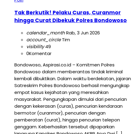
Tak Berkutik! Pelaku Curas, Curanmor
hingga Curat Dibekuk Polres Bondowoso
calendar_month
Rab, 3 Jun 2026
account_circle
Tim
visibility
49
0
Komentar
Bondowoso, Aspirasi.co.id – Komitmen Polres
Bondowoso dalam memberantas tindak kriminal
kembali dibuktikan. Dalam waktu berdekatan, jajaran
Satreskrim Polres Bondowoso berhasil mengungkap
empat kasus kejahatan yang meresahkan
masyarakat. Pengungkapan dimulai dari pencurian
dengan kekerasan (curas), pencurian kendaraan
bermotor (curanmor), pencurian dengan
pemberatan (curat), hingga pencurian telepon
genggam. Keberhasilan tersebut dipaparkan
langsung Kapolres Bondowoso AKBP Aryo Dwi […]