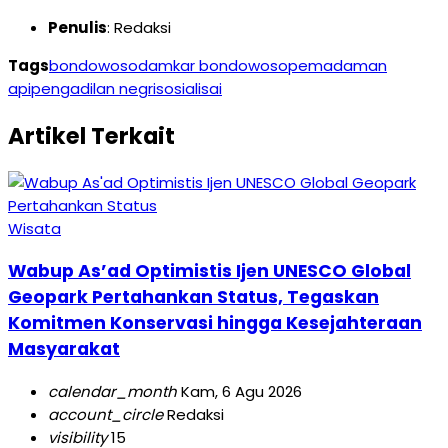
Penulis
: Redaksi
Tags
bondowoso
damkar bondowoso
pemadaman
api
pengadilan negri
sosialisai
Artikel Terkait
Wisata
Wabup As’ad Optimistis Ijen UNESCO Global
Geopark Pertahankan Status, Tegaskan
Komitmen Konservasi hingga Kesejahteraan
Masyarakat
calendar_month
Kam, 6 Agu 2026
account_circle
Redaksi
visibility
15