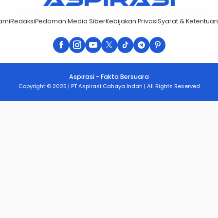
ami
Redaksi
Pedoman Media Siber
Kebijakan Privasi
Syarat & Ketentuan
Aspirasi - Fakta Bersuara
Copyright © 2025 | PT Aspirasi Cahaya Indah | All Rights Reserved