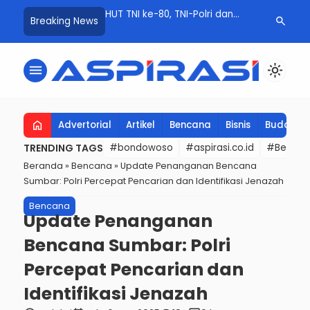
T TNI ke-80, TNI-Polri dan
Aiptu Ahmad Abadi Terobos
Angin
search
Breaking News
rga Bondowoso Kompak
Pelosok Bondowoso, Temukan
Sumbe
nor Darah
Fakta Memprihatinkan: Lansia
Luka S
Mengaku Tak Pernah Tersentuh
menu
light_mode
Bansos
home
Advertorial
Artikel
Bencana
Bisnis
Budaya
TRENDING TAGS
#bondowoso
#aspirasi.co.id
#Berita t
Beranda
»
Bencana
»
Update Penanganan Bencana
Sumbar: Polri Percepat Pencarian dan Identifikasi Jenazah
Bencana
Update Penanganan
Bencana Sumbar: Polri
Percepat Pencarian dan
Identifikasi Jenazah