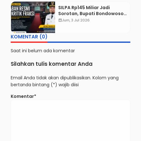
SILPA Rp145 Miliar Jadi
Sorotan, Bupati Bondowoso
Siapkan Langkah Hukum
calendar_month
Jum, 3 Jul 2026
terhadap PT DGU
KOMENTAR (0)
Saat ini belum ada komentar
Silahkan tulis komentar Anda
Email Anda tidak akan dipublikasikan. Kolom yang
bertanda bintang (*) wajib diisi
Komentar*