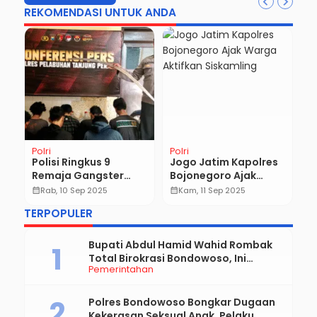
REKOMENDASI UNTUK ANDA
Polri
Polri
Po
Polisi Ringkus 9
Jogo Jatim Kapolres
P
Remaja Gangster
Bojonegoro Ajak
T
Bentrok di Kalilom Lor
Warga Aktifkan
P
calendar_month
Rab, 10 Sep 2025
calendar_month
Kam, 11 Sep 2025
calendar_month
Surabaya
Siskamling
P
TERPOPULER
ai
M
A
Bupati Abdul Hamid Wahid Rombak
Total Birokrasi Bondowoso, Ini
Pemerintahan
Daftar Pejabat Yang Resmi Dilantik
Polres Bondowoso Bongkar Dugaan
Kekerasan Seksual Anak, Pelaku