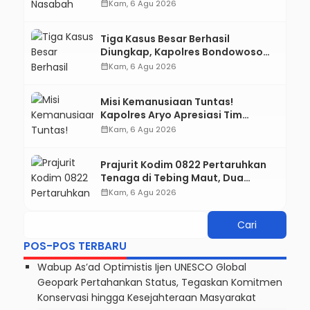
Karyawan KSP ke Meja Hijau
calendar_month
Kam, 6 Agu 2026
Tiga Kasus Besar Berhasil
Diungkap, Kapolres Bondowoso
Tegaskan Tak Ada Ruang bagi
calendar_month
Kam, 6 Agu 2026
Pelaku Kejahatan
Misi Kemanusiaan Tuntas!
Kapolres Aryo Apresiasi Tim
Gabungan, Dua Jenazah Gunung
calendar_month
Kam, 6 Agu 2026
Piramid Berhasil Dievakuasi
Prajurit Kodim 0822 Pertaruhkan
Tenaga di Tebing Maut, Dua
Jenazah Pendaki Gunung Piramid
calendar_month
Kam, 6 Agu 2026
Berhasil Dievakuasi
POS-POS TERBARU
Wabup As’ad Optimistis Ijen UNESCO Global
Geopark Pertahankan Status, Tegaskan Komitmen
Konservasi hingga Kesejahteraan Masyarakat