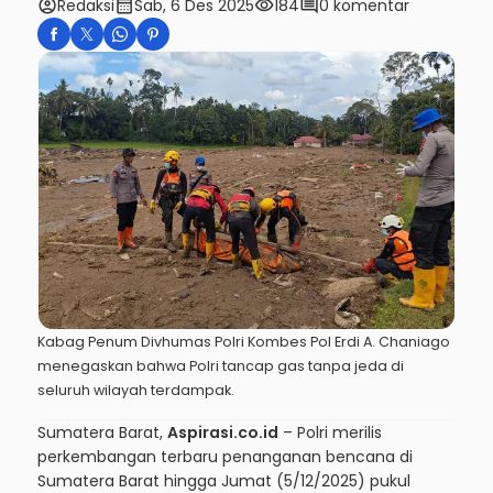
account_circle
calendar_month
visibility
comment
Redaksi
Sab, 6 Des 2025
184
0 komentar
Kabag Penum Divhumas Polri Kombes Pol Erdi A. Chaniago
menegaskan bahwa Polri tancap gas tanpa jeda di
seluruh wilayah terdampak.
Sumatera Barat,
Aspirasi.co.id
– Polri merilis
perkembangan terbaru penanganan bencana di
Sumatera Barat hingga Jumat (5/12/2025) pukul