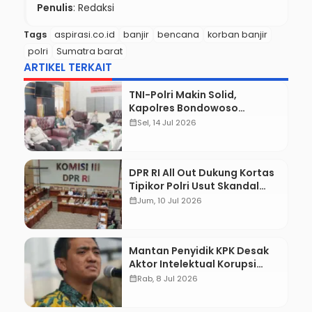
Penulis
: Redaksi
Tags
aspirasi.co.id
banjir
bencana
korban banjir
polri
Sumatra barat
ARTIKEL TERKAIT
TNI-Polri Makin Solid,
Kapolres Bondowoso
Sambangi Kodim 0822 dan
calendar_month
Sel, 14 Jul 2026
Koramil Jajaran Perkuat
Sinergitas
DPR RI All Out Dukung Kortas
Tipikor Polri Usut Skandal
Batu Bara
calendar_month
Jum, 10 Jul 2026
Mantan Penyidik KPK Desak
Aktor Intelektual Korupsi
Suplai Batu Bara Pemicu
calendar_month
Rab, 8 Jul 2026
Blackout Listrik Diburu
hingga Tuntas