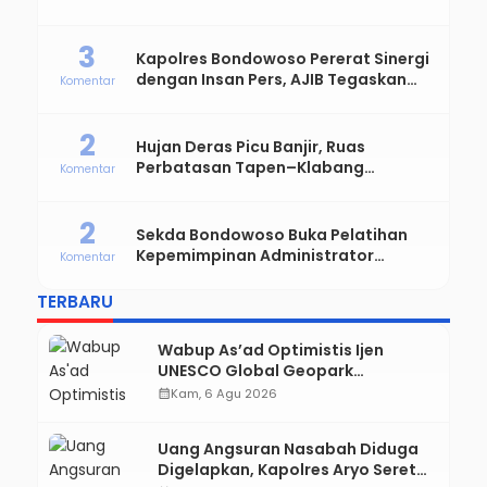
Polri Sambut Hari Bhayangkara ke-
80
3
Kapolres Bondowoso Pererat Sinergi
dengan Insan Pers, AJIB Tegaskan
Komentar
Komitmen Profesional dan Solid
2
Hujan Deras Picu Banjir, Ruas
Perbatasan Tapen–Klabang
Komentar
Bondowoso Macet Parah
2
Sekda Bondowoso Buka Pelatihan
Kepemimpinan Administrator
Komentar
Angkatan VIII dan IX
TERBARU
Wabup As’ad Optimistis Ijen
UNESCO Global Geopark
Pertahankan Status, Tegaskan
calendar_month
Kam, 6 Agu 2026
Komitmen Konservasi hingga
Kesejahteraan Masyarakat
Uang Angsuran Nasabah Diduga
Digelapkan, Kapolres Aryo Seret