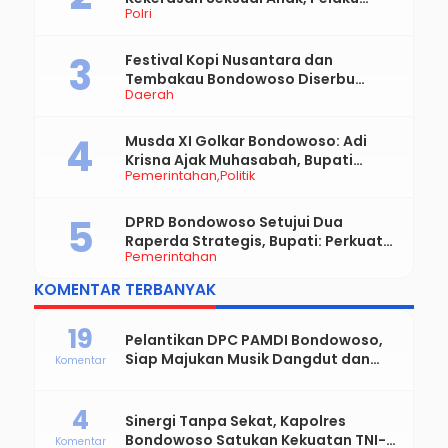
Polri
Diduga Ayah Kandung
Festival Kopi Nusantara dan
Tembakau Bondowoso Diserbu
Daerah
Pengunjung
Musda XI Golkar Bondowoso: Adi
Krisna Ajak Muhasabah, Bupati
Pemerintahan
Politik
Hamid Dorong Sinergi untuk
Bondowoso Maju
DPRD Bondowoso Setujui Dua
Raperda Strategis, Bupati: Perkuat
Pemerintahan
Fiskal Daerah dan Demokrasi Desa
KOMENTAR TERBANYAK
19
Pelantikan DPC PAMDI Bondowoso,
Siap Majukan Musik Dangdut dan
Komentar
Perkuat Solidaritas Seniman
4
Sinergi Tanpa Sekat, Kapolres
Bondowoso Satukan Kekuatan TNI-
Komentar