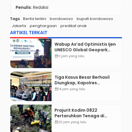
Penulis
: Redaksi
Tags
Berita terkini
bondowoso
bupati bondowoso
Jakarta
penghargaan
predikat anak
ARTIKEL TERKAIT
Wabup As’ad Optimistis Ijen
UNESCO Global Geopark
Pertahankan Status,
calendar_month
11 jam yang lalu
Tegaskan Komitmen
Konservasi hingga
Kesejahteraan Masyarakat
Tiga Kasus Besar Berhasil
Diungkap, Kapolres
Bondowoso Tegaskan Tak
calendar_month
14 jam yang lalu
Ada Ruang bagi Pelaku
Kejahatan
Prajurit Kodim 0822
Pertaruhkan Tenaga di
Tebing Maut, Dua Jenazah
calendar_month
20 jam yang lalu
Pendaki Gunung Piramid