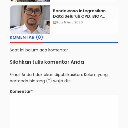
Berhasil Dievakuasi
Bondowoso Integrasikan
Data Seluruh OPD, BIOP
Disiapkan Jadi Dashboard
calendar_month
Rab, 5 Agu 2026
Tunggal Pemerintahan
KOMENTAR (0)
Saat ini belum ada komentar
Silahkan tulis komentar Anda
Email Anda tidak akan dipublikasikan. Kolom yang
bertanda bintang (*) wajib diisi
Komentar*