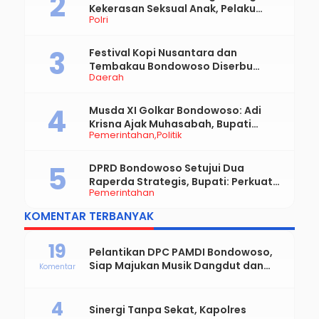
Kekerasan Seksual Anak, Pelaku
Polri
Diduga Ayah Kandung
Festival Kopi Nusantara dan
Tembakau Bondowoso Diserbu
Daerah
Pengunjung
Musda XI Golkar Bondowoso: Adi
Krisna Ajak Muhasabah, Bupati
Pemerintahan
Politik
Hamid Dorong Sinergi untuk
Bondowoso Maju
DPRD Bondowoso Setujui Dua
Raperda Strategis, Bupati: Perkuat
Pemerintahan
Fiskal Daerah dan Demokrasi Desa
KOMENTAR TERBANYAK
19
Pelantikan DPC PAMDI Bondowoso,
Siap Majukan Musik Dangdut dan
Komentar
Perkuat Solidaritas Seniman
4
Sinergi Tanpa Sekat, Kapolres