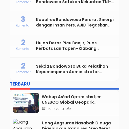
Bondowoso Satukan Kekuatan TNI-
Komentar
Polri Sambut Hari Bhayangkara ke-
80
3
Kapolres Bondowoso Pererat Sinergi
dengan Insan Pers, AJIB Tegaskan
Komentar
Komitmen Profesional dan Solid
2
Hujan Deras Picu Banjir, Ruas
Perbatasan Tapen–Klabang
Komentar
Bondowoso Macet Parah
2
Sekda Bondowoso Buka Pelatihan
Kepemimpinan Administrator
Komentar
Angkatan VIII dan IX
TERBARU
Wabup As’ad Optimistis Ijen
UNESCO Global Geopark
Pertahankan Status, Tegaskan
calendar_month
11 jam yang lalu
Komitmen Konservasi hingga
Kesejahteraan Masyarakat
Uang Angsuran Nasabah Diduga
Digelapkan, Kapolres Aryo Seret