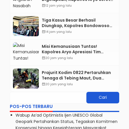
Karyawan KSP ke Meja Hijau
calendar_month
12 jam yang lalu
Tiga Kasus Besar Berhasil
Diungkap, Kapolres Bondowoso
Tegaskan Tak Ada Ruang bagi
calendar_month
14 jam yang lalu
Pelaku Kejahatan
Misi Kemanusiaan Tuntas!
Kapolres Aryo Apresiasi Tim
Gabungan, Dua Jenazah Gunung
calendar_month
20 jam yang lalu
Piramid Berhasil Dievakuasi
Prajurit Kodim 0822 Pertaruhkan
Tenaga di Tebing Maut, Dua
Jenazah Pendaki Gunung Piramid
calendar_month
20 jam yang lalu
Berhasil Dievakuasi
POS-POS TERBARU
Wabup As’ad Optimistis Ijen UNESCO Global
Geopark Pertahankan Status, Tegaskan Komitmen
Konservasi hingga Kesejahteraan Masyarakat