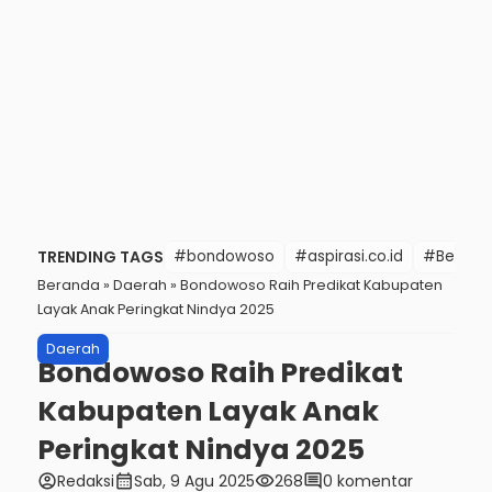
TRENDING TAGS
#bondowoso
#aspirasi.co.id
#Berita t
Beranda
»
Daerah
»
Bondowoso Raih Predikat Kabupaten
Layak Anak Peringkat Nindya 2025
Daerah
Bondowoso Raih Predikat
Kabupaten Layak Anak
Peringkat Nindya 2025
account_circle
calendar_month
visibility
comment
Redaksi
Sab, 9 Agu 2025
268
0 komentar