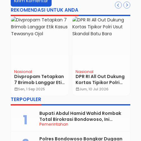
REKOMENDASI UNTUK ANDA
Nasional
Nasional
D
i
Divpropam Tetapkan
DPR RI All Out Dukung
C
7 Brimob Langgar Etik
Kortas Tipikor Polri
S
Kasus Tewasnya Ojol
Usut Skandal Batu
A
calendar_month
Sen, 1 Sep 2025
calendar_month
Jum, 10 Jul 2026
calendar_month
Bara
B
TERPOPULER
Bupati Abdul Hamid Wahid Rombak
Total Birokrasi Bondowoso, Ini
Pemerintahan
Daftar Pejabat Yang Resmi Dilantik
Polres Bondowoso Bongkar Dugaan