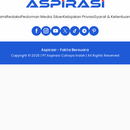
ami
Redaksi
Pedoman Media Siber
Kebijakan Privasi
Syarat & Ketentuan
Aspirasi - Fakta Bersuara
Copyright © 2025 | PT Aspirasi Cahaya Indah | All Rights Reserved