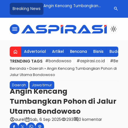
epanikan, Pemkab
Angin Kencang Tumbangkan
Libur Lebar
search
Breaking News
so Sidak SPBU
Pohon di Tegalampel, BPBD
Cemas, Kapo
n Pasokan BBM Aman
Bondowoso Bergerak Cepat
Sisir Objek 
menu
light_mode
home
Advertorial
Artikel
Bencana
Bisnis
Budaya
TRENDING TAGS
#bondowoso
#aspirasi.co.id
#Berita t
Beranda
»
Daerah
»
Angin Kencang Tumbangkan Pohon di
Jalur Utama Bondowoso
Daerah
Jawa timur
Angin Kencang
Tumbangkan Pohon di Jalur
Utama Bondowoso
account_circle
calendar_month
visibility
comment
aurel
Sab, 6 Sep 2025
293
0 komentar