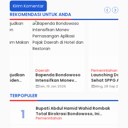
REKOMENDASI UNTUK ANDA
Pemerintahan
Pemerintahan
B
o
Launching Dapur
Bapenda Bondowoso
F
Sehat SPPG Al-
Gelar Sosialisasi dan
1
si
Hidayah, Bondowoso
Monev SIM PBB untuk
2
calendar_month
Ming, 28 Sep 2025
calendar_month
Sen, 22 Des 2025
calendar_month
el
Perkuat Gizi dan
Bendahara
T
…
TERPOPULER
Solidaritas Sosial
Kecamatan
C
Bupati Abdul Hamid Wahid Rombak
Total Birokrasi Bondowoso, Ini
Pemerintahan
Daftar Pejabat Yang Resmi Dilantik