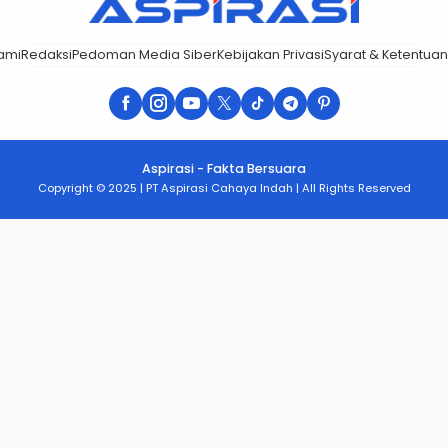
ami
Redaksi
Pedoman Media Siber
Kebijakan Privasi
Syarat & Ketentuan
Aspirasi - Fakta Bersuara
Copyright © 2025 | PT Aspirasi Cahaya Indah | All Rights Reserved