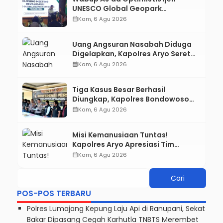
UNESCO Global Geopark
Pertahankan Status, Tegaskan
calendar_month
Kam, 6 Agu 2026
Komitmen Konservasi hingga
Kesejahteraan Masyarakat
Uang Angsuran Nasabah Diduga
Digelapkan, Kapolres Aryo Seret
Karyawan KSP ke Meja Hijau
calendar_month
Kam, 6 Agu 2026
Tiga Kasus Besar Berhasil
Diungkap, Kapolres Bondowoso
Tegaskan Tak Ada Ruang bagi
calendar_month
Kam, 6 Agu 2026
Pelaku Kejahatan
Misi Kemanusiaan Tuntas!
Kapolres Aryo Apresiasi Tim
Gabungan, Dua Jenazah Gunung
calendar_month
Kam, 6 Agu 2026
Piramid Berhasil Dievakuasi
POS-POS TERBARU
Polres Lumajang Kepung Laju Api di Ranupani, Sekat
Bakar Dipasang Cegah Karhutla TNBTS Merembet