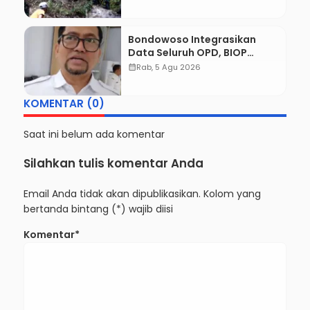
Pendaki Gunung Piramid
Berhasil Dievakuasi
Bondowoso Integrasikan
Data Seluruh OPD, BIOP
Disiapkan Jadi Dashboard
calendar_month
Rab, 5 Agu 2026
Tunggal Pemerintahan
KOMENTAR (0)
Saat ini belum ada komentar
Silahkan tulis komentar Anda
Email Anda tidak akan dipublikasikan. Kolom yang
bertanda bintang (*) wajib diisi
Komentar*