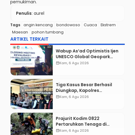
pemukiman.
Penulis
: aurel
Tags
angin kencang
bondowoso
Cuaca
Ekstrem
Maesan
pohon tumbang
ARTIKEL TERKAIT
Wabup As’ad Optimistis Ijen
UNESCO Global Geopark
Pertahankan Status,
calendar_month
Kam, 6 Agu 2026
Tegaskan Komitmen
Konservasi hingga
Kesejahteraan Masyarakat
Tiga Kasus Besar Berhasil
Diungkap, Kapolres
Bondowoso Tegaskan Tak
calendar_month
Kam, 6 Agu 2026
Ada Ruang bagi Pelaku
Kejahatan
Prajurit Kodim 0822
Pertaruhkan Tenaga di
Tebing Maut, Dua Jenazah
calendar_month
Kam, 6 Agu 2026