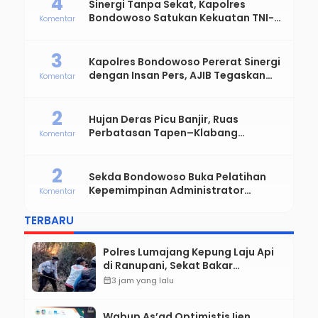
4
Sinergi Tanpa Sekat, Kapolres
Bondowoso Satukan Kekuatan TNI-
Komentar
Polri Sambut Hari Bhayangkara ke-
80
3
Kapolres Bondowoso Pererat Sinergi
dengan Insan Pers, AJIB Tegaskan
Komentar
Komitmen Profesional dan Solid
2
Hujan Deras Picu Banjir, Ruas
Perbatasan Tapen–Klabang
Komentar
Bondowoso Macet Parah
2
Sekda Bondowoso Buka Pelatihan
Kepemimpinan Administrator
Komentar
Angkatan VIII dan IX
TERBARU
Polres Lumajang Kepung Laju Api
di Ranupani, Sekat Bakar
Dipasang Cegah Karhutla TNBTS
calendar_month
3 jam yang lalu
Merembet
Wabup As’ad Optimistis Ijen