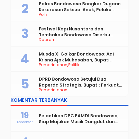
Polres Bondowoso Bongkar Dugaan
Kekerasan Seksual Anak, Pelaku
Polri
Diduga Ayah Kandung
Festival Kopi Nusantara dan
Tembakau Bondowoso Diserbu
Daerah
Pengunjung
Musda XI Golkar Bondowoso: Adi
Krisna Ajak Muhasabah, Bupati
Pemerintahan
Politik
Hamid Dorong Sinergi untuk
Bondowoso Maju
DPRD Bondowoso Setujui Dua
Raperda Strategis, Bupati: Perkuat
Pemerintahan
Fiskal Daerah dan Demokrasi Desa
KOMENTAR TERBANYAK
19
Pelantikan DPC PAMDI Bondowoso,
Siap Majukan Musik Dangdut dan
Komentar
Perkuat Solidaritas Seniman