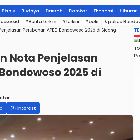
Bisnis
Budaya
Daerah
Damkar
Ekonomi
Hiburan
asi.co.id
#Berita terkini
#terkini
#polri
#polres Bondo
TE
Penjelasan Perubahan APBD Bondowoso 2025 di Sidang
n Nota Penjelasan
Bondowoso 2025 di
a
ntar
p
Pinterest