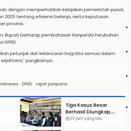
ukan dengan memperhatikan kebijakan pemerintah pusat,
un 2025 tentang efisiensi belanja, serta keputusan
n provinsi.
an, Bupati berharap pembahasan Ranperda Perubahan
ma DPRD.
kan petunjuk dan kelancaran bagi kita semua dalam
ejahtera,” pungkasnya.
ondowoso
DPRD
rapat paripurna
Tiga Kasus Besar
Berhasil Diungkap,
Kapolres Bondowoso
23 jam yang lalu
calendar_month
ankan
Tegaskan Tak Ada