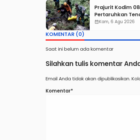
Status, Tegaskan
Prajurit Kodim 0
Komitmen Konse
Pertaruhkan Ten
hingga Kesejaht
di Tebing Maut, 
Kam, 6 Agu 2026
Masyarakat
calendar_month
Jenazah Pendaki
KOMENTAR (0)
Gunung Piramid
Berhasil Dievaku
Saat ini belum ada komentar
Silahkan tulis komentar And
Email Anda tidak akan dipublikasikan. Ko
Komentar*