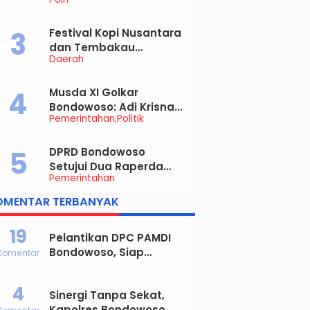
Kekerasan Seksual
Anak, Pelaku Diduga
Ayah Kandung
Festival Kopi Nusantara
dan Tembakau
Daerah
Bondowoso Diserbu
Pengunjung
Musda XI Golkar
Bondowoso: Adi Krisna
Pemerintahan
Politik
Ajak Muhasabah,
Bupati Hamid Dorong
Sinergi untuk
DPRD Bondowoso
Bondowoso Maju
Setujui Dua Raperda
Pemerintahan
Strategis, Bupati:
Perkuat Fiskal Daerah
OMENTAR TERBANYAK
dan Demokrasi Desa
19
Pelantikan DPC PAMDI
Bondowoso, Siap
Komentar
Majukan Musik Dangdut
dan Perkuat Solidaritas
4
Sinergi Tanpa Sekat,
Seniman
Kapolres Bondowoso