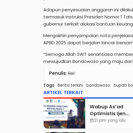
Adapun penyesuaian anggaran ini dilak
termasuk Instruksi Presiden Nomor 1 Tah
gubernur terkait alokasi bantuan keuanga
Mengakhiri penyampaian nota penjelas
APBD 2025 dapat berjalan lancar bersa
“Semoga Allah SWT senantiasa memberi
mewujudkan Bondowoso yang maju dan s
Penulis
: Rel
Tags
Berita terkini
bondowoso
bupati b
ARTIKEL TERKAIT
Wabup As’ad
Optimistis Ijen
UNESCO Global
21 jam yang lalu
calendar_month
Geopark Pertah