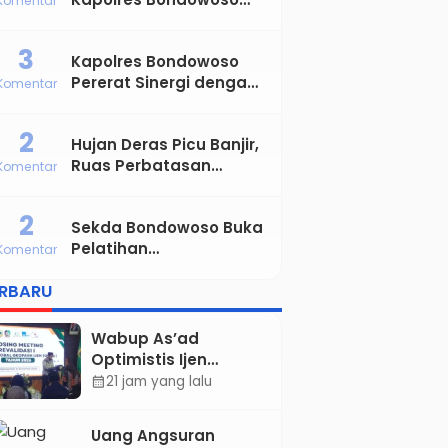
Komentar
Satukan Kekuatan TNI-
Polri Sambut Hari
3
Kapolres Bondowoso
Bhayangkara ke-80
Pererat Sinergi dengan
Komentar
Insan Pers, AJIB
Tegaskan Komitmen
2
Hujan Deras Picu Banjir,
Profesional dan Solid
Ruas Perbatasan
Komentar
Tapen–Klabang
Bondowoso Macet
2
Sekda Bondowoso Buka
Parah
Pelatihan
Komentar
Kepemimpinan
ERBARU
Administrator
Angkatan VIII dan IX
Wabup As’ad
Optimistis Ijen
UNESCO Global
21 jam yang lalu
calendar_month
Geopark
Pertahankan Status,
Uang Angsuran
Tegaskan Komitmen