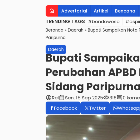
home
Advertorial
Artikel
Bencana
TRENDING TAGS
#bondowoso
#aspir
Beranda
»
Daerah
»
Bupati Sampaikan Nota 
Paripurna
Daerah
Bupati Sampaika
Perubahan APBD 
Sidang Paripurn
account_circle
calendar_month
visibility
comment
Rel
Sen, 15 Sep 2025
318
0 kome
Facebook
Twitter
Whatsap