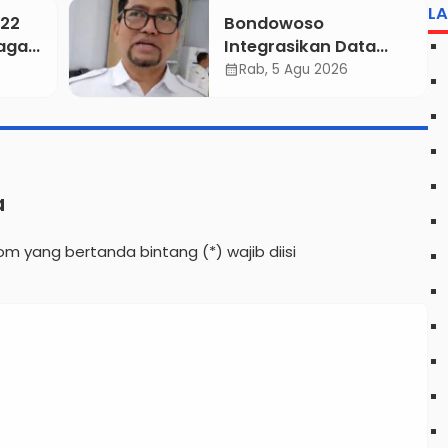
Ruang bagi Pelaku
L
822
Bondowoso
rvasi
Kejahatan
aga
Integrasikan Data
eraan
Dua
Seluruh OPD, BIOP
Rab, 5 Agu 2026
calendar_month
Disiapkan Jadi
Dashboard Tunggal
asi
Pemerintahan
a
lom yang bertanda bintang (*) wajib diisi