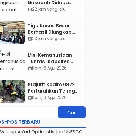
Nasabah Diduga
Konservasi hingga
Digelapkan, Kapolres
22 jam yang lalu
calendar_month
Kesejahteraan
Aryo Seret Karyawan
Masyarakat
KSP ke Meja Hijau
Tiga Kasus Besar
Berhasil Diungkap,
Kapolres Bondowoso
23 jam yang lalu
calendar_month
Tegaskan Tak Ada
Ruang bagi Pelaku
Misi Kemanusiaan
Kejahatan
Tuntas! Kapolres
Aryo Apresiasi Tim
Kam, 6 Agu 2026
calendar_month
Gabungan, Dua
Jenazah Gunung
Prajurit Kodim 0822
Piramid Berhasil
Pertaruhkan Tenaga
Dievakuasi
di Tebing Maut, Dua
Kam, 6 Agu 2026
calendar_month
Jenazah Pendaki
Gunung Piramid
Berhasil Dievakuasi
OS-POS TERBARU
Wabup As’ad Optimistis Ijen UNESCO