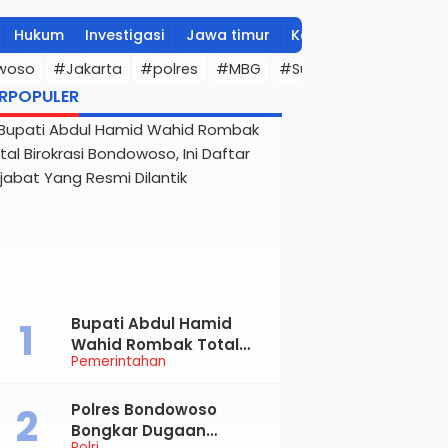
Hukum
Investigasi
Jawa timur
Kesehatan
Ketaha
woso
#Jakarta
#polres
#MBG
#Surabaya
#bupati
RPOPULER
Bupati Abdul Hamid
Wahid Rombak Total
Pemerintahan
Birokrasi Bondowoso, Ini
Daftar Pejabat Yang
Resmi Dilantik
Polres Bondowoso
Bongkar Dugaan
Polri