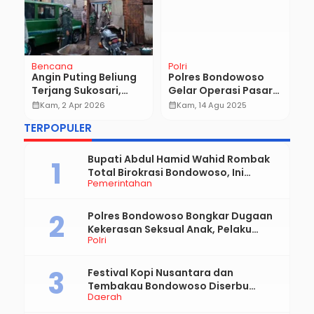
Wisata
Jawa timur
N
Bromo Bersih, Wisata
Polres Kediri Kota
P
Makin Bergengsi:
Sikat Knalpot Brong,
S
n
Kolaborasi Besar
Puluhan Motor Disita
J
calendar_month
Sen, 16 Feb 2026
calendar_month
Sel, 14 Okt 2025
calendar_month
Jaga Ikon Alam Jawa
dalam KRYD
P
TERPOPULER
Timur
D
Bupati Abdul Hamid Wahid Rombak
Total Birokrasi Bondowoso, Ini
Pemerintahan
Daftar Pejabat Yang Resmi Dilantik
Polres Bondowoso Bongkar Dugaan
Kekerasan Seksual Anak, Pelaku
Polri
Diduga Ayah Kandung
Festival Kopi Nusantara dan
Tembakau Bondowoso Diserbu
Daerah
Pengunjung