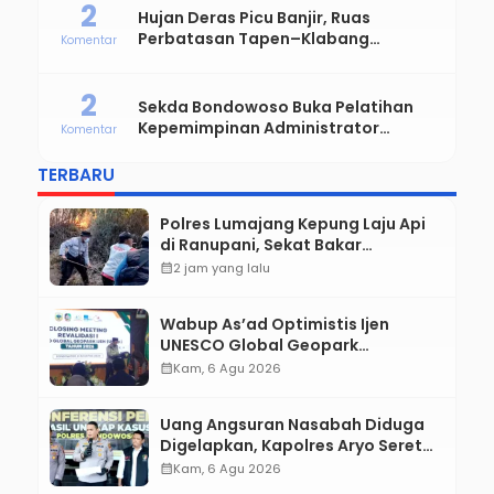
2
Hujan Deras Picu Banjir, Ruas
Perbatasan Tapen–Klabang
Komentar
Bondowoso Macet Parah
2
Sekda Bondowoso Buka Pelatihan
Kepemimpinan Administrator
Komentar
Angkatan VIII dan IX
TERBARU
Polres Lumajang Kepung Laju Api
di Ranupani, Sekat Bakar
Dipasang Cegah Karhutla TNBTS
calendar_month
2 jam yang lalu
Merembet
Wabup As’ad Optimistis Ijen
UNESCO Global Geopark
Pertahankan Status, Tegaskan
calendar_month
Kam, 6 Agu 2026
Komitmen Konservasi hingga
Kesejahteraan Masyarakat
Uang Angsuran Nasabah Diduga
Digelapkan, Kapolres Aryo Seret
Karyawan KSP ke Meja Hijau
calendar_month
Kam, 6 Agu 2026