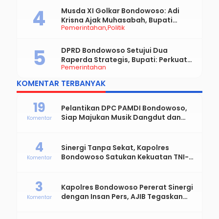
Musda XI Golkar Bondowoso: Adi
Krisna Ajak Muhasabah, Bupati
Pemerintahan
Politik
Hamid Dorong Sinergi untuk
Bondowoso Maju
DPRD Bondowoso Setujui Dua
Raperda Strategis, Bupati: Perkuat
Pemerintahan
Fiskal Daerah dan Demokrasi Desa
KOMENTAR TERBANYAK
19
Pelantikan DPC PAMDI Bondowoso,
Siap Majukan Musik Dangdut dan
Komentar
Perkuat Solidaritas Seniman
4
Sinergi Tanpa Sekat, Kapolres
Bondowoso Satukan Kekuatan TNI-
Komentar
Polri Sambut Hari Bhayangkara ke-
80
3
Kapolres Bondowoso Pererat Sinergi
dengan Insan Pers, AJIB Tegaskan
Komentar
Komitmen Profesional dan Solid