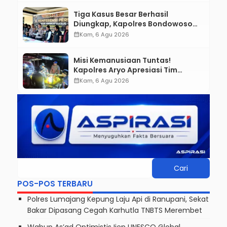
Tiga Kasus Besar Berhasil
Diungkap, Kapolres Bondowoso
Tegaskan Tak Ada Ruang bagi
calendar_month
Kam, 6 Agu 2026
Pelaku Kejahatan
Misi Kemanusiaan Tuntas!
Kapolres Aryo Apresiasi Tim
Gabungan, Dua Jenazah Gunung
calendar_month
Kam, 6 Agu 2026
Piramid Berhasil Dievakuasi
POS-POS TERBARU
Polres Lumajang Kepung Laju Api di Ranupani, Sekat
Bakar Dipasang Cegah Karhutla TNBTS Merembet