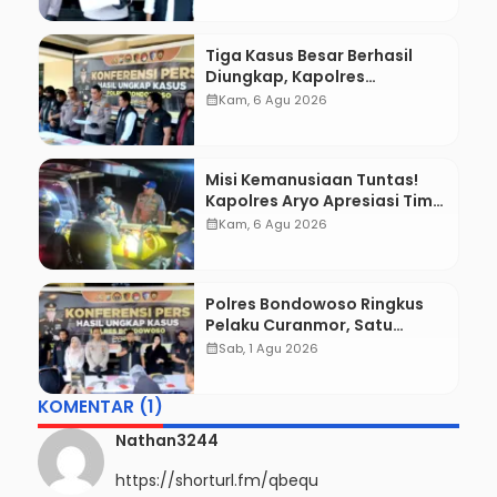
Tiga Kasus Besar Berhasil
Diungkap, Kapolres
Bondowoso Tegaskan Tak
calendar_month
Kam, 6 Agu 2026
Ada Ruang bagi Pelaku
Kejahatan
Misi Kemanusiaan Tuntas!
Kapolres Aryo Apresiasi Tim
Gabungan, Dua Jenazah
calendar_month
Kam, 6 Agu 2026
Gunung Piramid Berhasil
Dievakuasi
Polres Bondowoso Ringkus
Pelaku Curanmor, Satu
Komplotan Masih Diburu
calendar_month
Sab, 1 Agu 2026
Polisi
KOMENTAR (1)
Nathan3244
https://shorturl.fm/qbequ