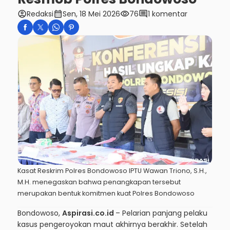
account_circle
calendar_month
visibility
comment
Redaksi
Sen, 18 Mei 2026
76
1 komentar
Kasat Reskrim Polres Bondowoso IPTU Wawan Triono, S.H.,
M.H. menegaskan bahwa penangkapan tersebut
merupakan bentuk komitmen kuat Polres Bondowoso
Bondowoso,
Aspirasi.co.id
– Pelarian panjang pelaku
kasus pengeroyokan maut akhirnya berakhir. Setelah