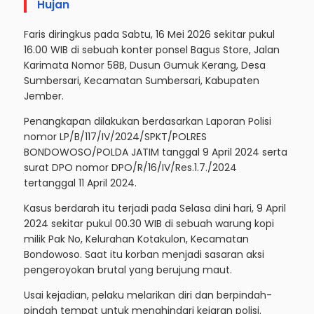
Hujan
Faris diringkus pada Sabtu, 16 Mei 2026 sekitar pukul
16.00 WIB di sebuah konter ponsel Bagus Store, Jalan
Karimata Nomor 58B, Dusun Gumuk Kerang, Desa
Sumbersari, Kecamatan Sumbersari, Kabupaten
Jember.
Penangkapan dilakukan berdasarkan Laporan Polisi
nomor LP/B/117/IV/2024/SPKT/POLRES
BONDOWOSO/POLDA JATIM tanggal 9 April 2024 serta
surat DPO nomor DPO/R/16/IV/Res.1.7./2024
tertanggal 11 April 2024.
Kasus berdarah itu terjadi pada Selasa dini hari, 9 April
2024 sekitar pukul 00.30 WIB di sebuah warung kopi
milik Pak No, Kelurahan Kotakulon, Kecamatan
Bondowoso. Saat itu korban menjadi sasaran aksi
pengeroyokan brutal yang berujung maut.
Usai kejadian, pelaku melarikan diri dan berpindah-
pindah tempat untuk menghindari kejaran polisi.