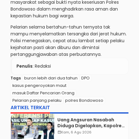
masyarakat sebagai bukti nyata keseriusan Polres
Bondowoso dalam menghadirkan rasa aman dan
kepastian hukum bagi warga.
Pelarian selama bertahun-tahun ternyata tak
mampu menyelamatkan tersangka dari jerat hukum.
Polisi menegaskan, cepat atau lambat setiap pelaku
kejahatan pasti akan diburu dan dimintai
pertanggungjawaban atas perbuatannya.
Penulis
: Redaksi
Tags
buron lebih dari dua tahun
DPO
kasus pengeroyokan maut
masuk Daftar Pencarian Orang
Pelarian panjang pelaku
polres Bondowoso
ARTIKEL TERKAIT
Uang Angsuran Nasabah
Diduga Digelapkan, Kapolres
Aryo Seret Karyawan KSP ke
calendar_month
Kam, 6 Agu 2026
Meja Hijau