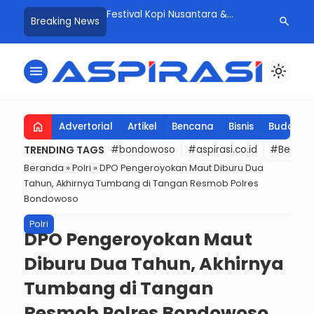
dan Panglima TNI
Festival Kopi Nusantara &
Hardiknas 20
search
Breaking News
Langkah Tegas Atasi
Tembakau ke-8 Resmi Ditutup,
Bondowoso 
kis
Bupati Bondowoso Tekankan
Pendidikan B
Identitas dan Ekonomi Daerah
Tapi Meman
menu
light_mode
home
Advertorial
Artikel
Bencana
Bisnis
Budaya
TRENDING TAGS
#bondowoso
#aspirasi.co.id
#Berita t
Beranda
»
Polri
»
DPO Pengeroyokan Maut Diburu Dua
Tahun, Akhirnya Tumbang di Tangan Resmob Polres
Bondowoso
Polri
DPO Pengeroyokan Maut
Diburu Dua Tahun, Akhirnya
Tumbang di Tangan
Resmob Polres Bondowoso