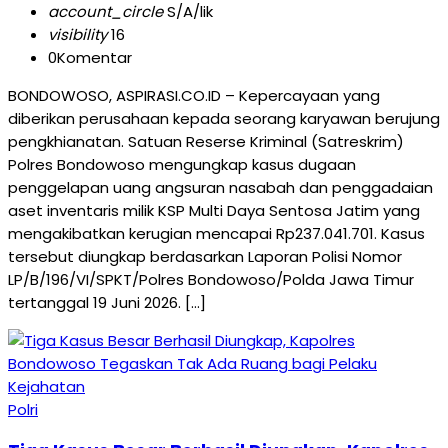
account_circle
S/A/lik
visibility
16
0
Komentar
BONDOWOSO, ASPIRASI.CO.ID – Kepercayaan yang
diberikan perusahaan kepada seorang karyawan berujung
pengkhianatan. Satuan Reserse Kriminal (Satreskrim)
Polres Bondowoso mengungkap kasus dugaan
penggelapan uang angsuran nasabah dan penggadaian
aset inventaris milik KSP Multi Daya Sentosa Jatim yang
mengakibatkan kerugian mencapai Rp237.041.701. Kasus
tersebut diungkap berdasarkan Laporan Polisi Nomor
LP/B/196/VI/SPKT/Polres Bondowoso/Polda Jawa Timur
tertanggal 19 Juni 2026. […]
Polri