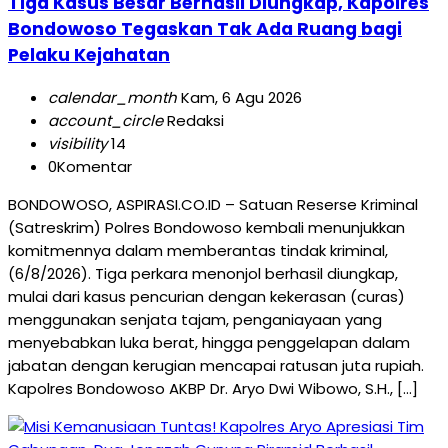
Tiga Kasus Besar Berhasil Diungkap, Kapolres
Bondowoso Tegaskan Tak Ada Ruang bagi
Pelaku Kejahatan
calendar_month
Kam, 6 Agu 2026
account_circle
Redaksi
visibility
14
0
Komentar
BONDOWOSO, ASPIRASI.CO.ID – Satuan Reserse Kriminal
(Satreskrim) Polres Bondowoso kembali menunjukkan
komitmennya dalam memberantas tindak kriminal,
(6/8/2026). Tiga perkara menonjol berhasil diungkap,
mulai dari kasus pencurian dengan kekerasan (curas)
menggunakan senjata tajam, penganiayaan yang
menyebabkan luka berat, hingga penggelapan dalam
jabatan dengan kerugian mencapai ratusan juta rupiah.
Kapolres Bondowoso AKBP Dr. Aryo Dwi Wibowo, S.H., […]