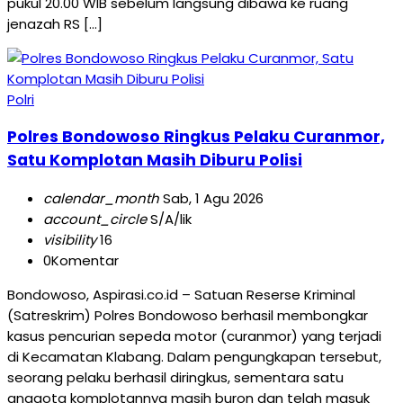
pukul 20.00 WIB sebelum langsung dibawa ke ruang
jenazah RS […]
Polri
Polres Bondowoso Ringkus Pelaku Curanmor,
Satu Komplotan Masih Diburu Polisi
calendar_month
Sab, 1 Agu 2026
account_circle
S/A/lik
visibility
16
0
Komentar
Bondowoso, Aspirasi.co.id – Satuan Reserse Kriminal
(Satreskrim) Polres Bondowoso berhasil membongkar
kasus pencurian sepeda motor (curanmor) yang terjadi
di Kecamatan Klabang. Dalam pengungkapan tersebut,
seorang pelaku berhasil diringkus, sementara satu
anggota komplotannya masih buron dan telah masuk