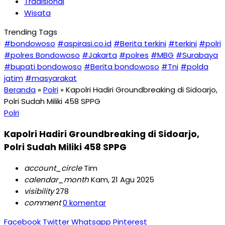
Tradisional
Wisata
Trending Tags
#bondowoso
#aspirasi.co.id
#Berita terkini
#terkini
#polri
#polres Bondowoso
#Jakarta
#polres
#MBG
#Surabaya
#bupati bondowoso
#Berita bondowoso
#Tni
#polda
jatim
#masyarakat
Beranda
»
Polri
»
Kapolri Hadiri Groundbreaking di Sidoarjo,
Polri Sudah Miliki 458 SPPG
Polri
Kapolri Hadiri Groundbreaking di Sidoarjo,
Polri Sudah Miliki 458 SPPG
account_circle
Tim
calendar_month
Kam, 21 Agu 2025
visibility
278
comment
0 komentar
Facebook
Twitter
Whatsapp
Pinterest