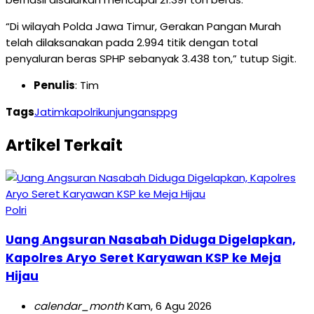
“Di wilayah Polda Jawa Timur, Gerakan Pangan Murah
telah dilaksanakan pada 2.994 titik dengan total
penyaluran beras SPHP sebanyak 3.438 ton,” tutup Sigit.
Penulis
: Tim
Tags
Jatim
kapolri
kunjungan
sppg
Artikel Terkait
Polri
Uang Angsuran Nasabah Diduga Digelapkan,
Kapolres Aryo Seret Karyawan KSP ke Meja
Hijau
calendar_month
Kam, 6 Agu 2026