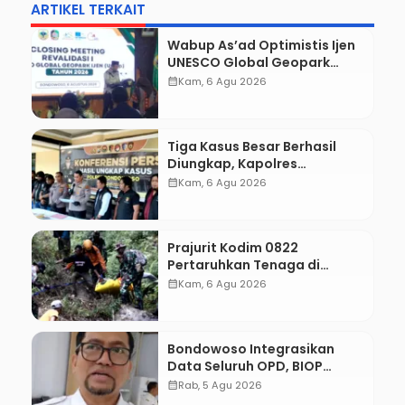
ARTIKEL TERKAIT
Wabup As’ad Optimistis Ijen
UNESCO Global Geopark
Pertahankan Status,
calendar_month
Kam, 6 Agu 2026
Tegaskan Komitmen
Konservasi hingga
Kesejahteraan Masyarakat
Tiga Kasus Besar Berhasil
Diungkap, Kapolres
Bondowoso Tegaskan Tak
calendar_month
Kam, 6 Agu 2026
Ada Ruang bagi Pelaku
Kejahatan
Prajurit Kodim 0822
Pertaruhkan Tenaga di
Tebing Maut, Dua Jenazah
calendar_month
Kam, 6 Agu 2026
Pendaki Gunung Piramid
Berhasil Dievakuasi
Bondowoso Integrasikan
Data Seluruh OPD, BIOP
Disiapkan Jadi Dashboard
calendar_month
Rab, 5 Agu 2026
Tunggal Pemerintahan