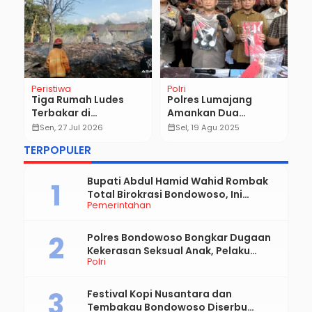
Peristiwa
Polri
Po
Tiga Rumah Ludes
Polres Lumajang
I
Terbakar di
Amankan Dua
A
Botolinggo, Kerugian
Tersangka Pencurian
G
calendar_month
Sen, 27 Jul 2026
calendar_month
Sel, 19 Agu 2025
calendar_month
n
Ditaksir Rp150 Juta
91 Unit Meteran Air
K
TERPOPULER
K
M
Bupati Abdul Hamid Wahid Rombak
Total Birokrasi Bondowoso, Ini
Pemerintahan
Daftar Pejabat Yang Resmi Dilantik
Polres Bondowoso Bongkar Dugaan
Kekerasan Seksual Anak, Pelaku
Polri
Diduga Ayah Kandung
Festival Kopi Nusantara dan
Tembakau Bondowoso Diserbu