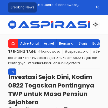
Juara di Bondowoso,
Ikuti Maps, Truk Terjun ke
Angin Ke
search
Breaking News
r Farm Kembali Tak
Sawah! Jalur Ekstrem
Pohon di 
dingi, Borong Juara 1 di
Bondowoso Makan Korban
Bondowos
Atasi Jal
menu
light_mode
home
Advertorial
Artikel
Bencana
Bisnis
Budaya
TRENDING TAGS
#bondowoso
#aspirasi.co.id
#Berita t
Beranda
»
Tni
»
Investasi Sejak Dini, Kodim 0822 Tegaskan
Pentingnya TWP untuk Masa Pensiun Sejahtera
Tni
Investasi Sejak Dini, Kodim
0822 Tegaskan Pentingnya
TWP untuk Masa Pensiun
Sejahtera