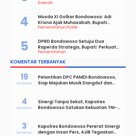
Daerah
Pengunjung
Musda XI Golkar Bondowoso: Adi
Krisna Ajak Muhasabah, Bupati
Pemerintahan
Politik
Hamid Dorong Sinergi untuk
Bondowoso Maju
DPRD Bondowoso Setujui Dua
Raperda Strategis, Bupati: Perkuat
Pemerintahan
Fiskal Daerah dan Demokrasi Desa
KOMENTAR TERBANYAK
19
Pelantikan DPC PAMDI Bondowoso,
Siap Majukan Musik Dangdut dan
Komentar
Perkuat Solidaritas Seniman
4
Sinergi Tanpa Sekat, Kapolres
Bondowoso Satukan Kekuatan TNI-
Komentar
Polri Sambut Hari Bhayangkara ke-
80
3
Kapolres Bondowoso Pererat Sinergi
dengan Insan Pers, AJIB Tegaskan
Komentar