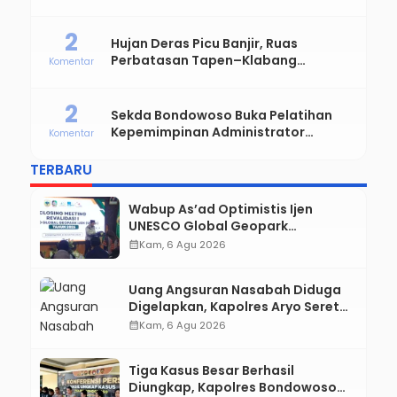
Komitmen Profesional dan Solid
2
Hujan Deras Picu Banjir, Ruas
Perbatasan Tapen–Klabang
Komentar
Bondowoso Macet Parah
2
Sekda Bondowoso Buka Pelatihan
Kepemimpinan Administrator
Komentar
Angkatan VIII dan IX
TERBARU
Wabup As’ad Optimistis Ijen
UNESCO Global Geopark
Pertahankan Status, Tegaskan
calendar_month
Kam, 6 Agu 2026
Komitmen Konservasi hingga
Kesejahteraan Masyarakat
Uang Angsuran Nasabah Diduga
Digelapkan, Kapolres Aryo Seret
Karyawan KSP ke Meja Hijau
calendar_month
Kam, 6 Agu 2026
Tiga Kasus Besar Berhasil
Diungkap, Kapolres Bondowoso