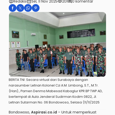
account_circle
calendar_month
visibility
comment
Redaksi
Sel, 11 Nov 2025
201
0 komentar
BERITA TNI :Secara virtual dari Surabaya dengan
narasumber Letnan Kolonel Czi A.M. Limbong, S.T., M.Tr.
(Han)., Pamen Denma Mabesad Kabaglur KPR BP TWP AD,
bertempat di Aula Jenderal Sudirman Kodim 0822, Jl.
Letnan Sutarman No. 06 Bondowoso, Selasa (11/11/2025
Bondowoso,
Aspirasi.co.id
– Untuk memperkuat