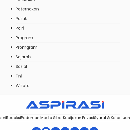
Peternakan
Politik
Polri
Program
Promgram
Sejarah
Sosial
Tni
Wisata
ami
Redaksi
Pedoman Media Siber
Kebijakan Privasi
Syarat & Ketentuan