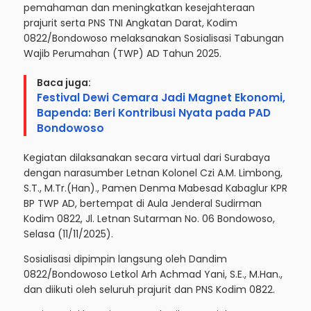
pemahaman dan meningkatkan kesejahteraan
prajurit serta PNS TNI Angkatan Darat, Kodim
0822/Bondowoso melaksanakan Sosialisasi Tabungan
Wajib Perumahan (TWP) AD Tahun 2025.
Baca juga:
Festival Dewi Cemara Jadi Magnet Ekonomi,
Bapenda: Beri Kontribusi Nyata pada PAD
Bondowoso
Kegiatan dilaksanakan secara virtual dari Surabaya
dengan narasumber Letnan Kolonel Czi A.M. Limbong,
S.T., M.Tr.(Han)., Pamen Denma Mabesad Kabaglur KPR
BP TWP AD, bertempat di Aula Jenderal Sudirman
Kodim 0822, Jl. Letnan Sutarman No. 06 Bondowoso,
Selasa (11/11/2025).
Sosialisasi dipimpin langsung oleh Dandim
0822/Bondowoso Letkol Arh Achmad Yani, S.E., M.Han.,
dan diikuti oleh seluruh prajurit dan PNS Kodim 0822.