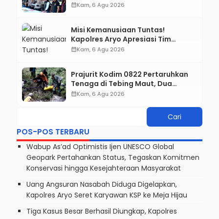
Tegaskan Tak Ada Ruang bagi
calendar_month
Kam, 6 Agu 2026
Pelaku Kejahatan
Misi Kemanusiaan Tuntas!
Kapolres Aryo Apresiasi Tim
Gabungan, Dua Jenazah Gunung
calendar_month
Kam, 6 Agu 2026
Piramid Berhasil Dievakuasi
Prajurit Kodim 0822 Pertaruhkan
Tenaga di Tebing Maut, Dua
Jenazah Pendaki Gunung Piramid
calendar_month
Kam, 6 Agu 2026
Berhasil Dievakuasi
POS-POS TERBARU
Wabup As’ad Optimistis Ijen UNESCO Global
Geopark Pertahankan Status, Tegaskan Komitmen
Konservasi hingga Kesejahteraan Masyarakat
Uang Angsuran Nasabah Diduga Digelapkan,
Kapolres Aryo Seret Karyawan KSP ke Meja Hijau
Tiga Kasus Besar Berhasil Diungkap, Kapolres