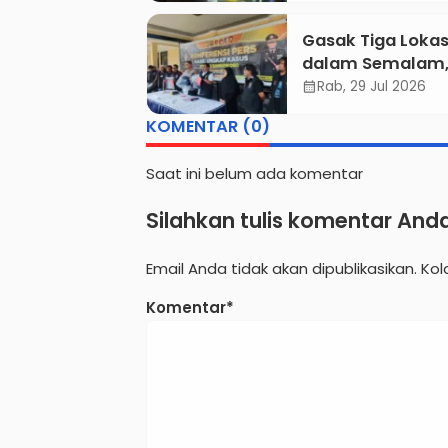
Jenazah Gunung
Gasak Tiga Lokas
Piramid Berhasil
dalam Semalam
Dievakuasi
Pembobol ATM BR
Rab, 29 Jul 2026
calendar_month
Tegalampel Dibe
KOMENTAR (0)
Kurang dari 24 
Saat ini belum ada komentar
Silahkan tulis komentar And
Email Anda tidak akan dipublikasikan. Ko
Komentar*