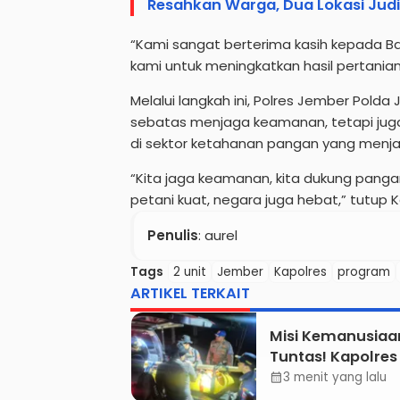
Resahkan Warga, Dua Lokasi Judi
“Kami sangat berterima kasih kepada Bap
kami untuk meningkatkan hasil pertanian 
Melalui langkah ini, Polres Jember Pold
sebatas menjaga keamanan, tetapi jug
di sektor ketahanan pangan yang menja
“Kita jaga keamanan, kita dukung pang
petani kuat, negara juga hebat,” tutup
Penulis
: aurel
Tags
2 unit
Jember
Kapolres
program
ARTIKEL TERKAIT
Misi Kemanusiaa
Tuntas! Kapolres
Apresiasi Tim
3 menit yang lalu
calendar_month
Gabungan, Dua