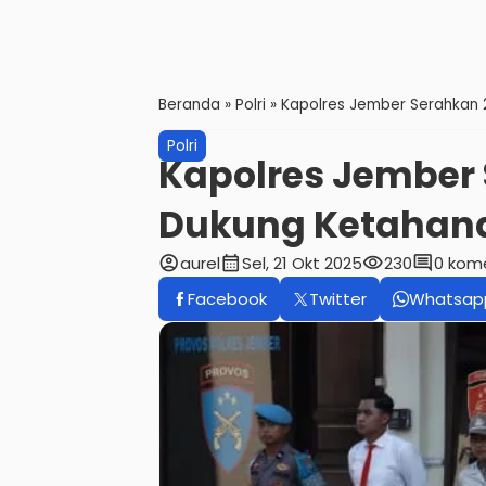
Beranda
»
Polri
»
Kapolres Jember Serahkan 
Polri
Kapolres Jember 
Dukung Ketahan
account_circle
calendar_month
visibility
comment
aurel
Sel, 21 Okt 2025
230
0 kom
Facebook
Twitter
Whatsap