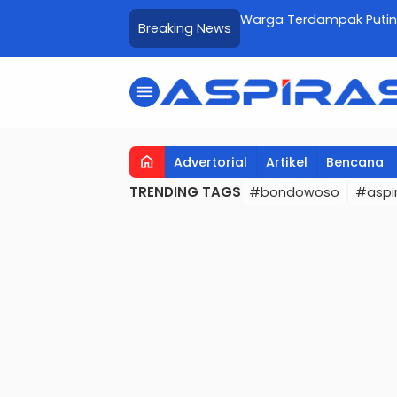
oso, Harga Dipantau Ketat,
Warga Terdampak Puting
Breaking News
Menunggu Sentuhan Sosi
menu
home
Advertorial
Artikel
Bencana
TRENDING TAGS
#bondowoso
#aspir