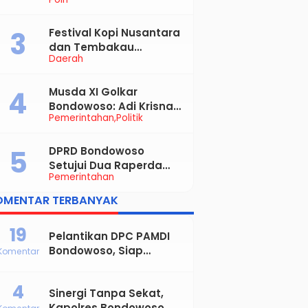
Kekerasan Seksual
Anak, Pelaku Diduga
Ayah Kandung
Festival Kopi Nusantara
dan Tembakau
Daerah
Bondowoso Diserbu
Pengunjung
Musda XI Golkar
Bondowoso: Adi Krisna
Pemerintahan
Politik
Ajak Muhasabah,
Bupati Hamid Dorong
Sinergi untuk
DPRD Bondowoso
Bondowoso Maju
Setujui Dua Raperda
Pemerintahan
Strategis, Bupati:
Perkuat Fiskal Daerah
OMENTAR TERBANYAK
dan Demokrasi Desa
19
Pelantikan DPC PAMDI
Bondowoso, Siap
Komentar
Majukan Musik Dangdut
dan Perkuat Solidaritas
4
Sinergi Tanpa Sekat,
Seniman
Kapolres Bondowoso