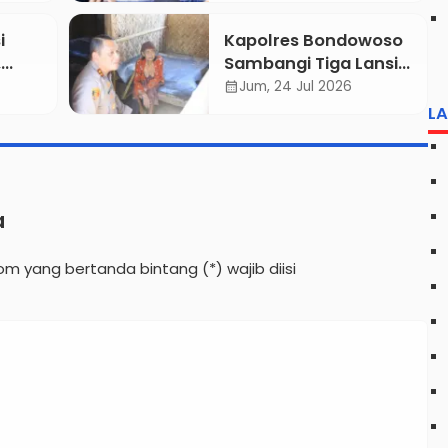
Diburu Polisi
i
Kapolres Bondowoso
,
Sambangi Tiga Lansia
I di
Dhuafa, Serahkan
Jum, 24 Jul 2026
calendar_month
kuk
Kasur, Sembako, dan
L
Jam
Santunan Lewat
Program “Kapolres
Berbagi”
a
lom yang bertanda bintang (*) wajib diisi