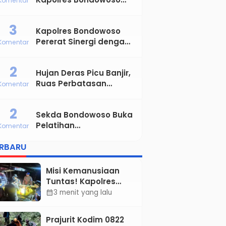
Komentar
Satukan Kekuatan TNI-
Polri Sambut Hari
3
Kapolres Bondowoso
Bhayangkara ke-80
Pererat Sinergi dengan
Komentar
Insan Pers, AJIB
Tegaskan Komitmen
2
Hujan Deras Picu Banjir,
Profesional dan Solid
Ruas Perbatasan
Komentar
Tapen–Klabang
Bondowoso Macet
2
Sekda Bondowoso Buka
Parah
Pelatihan
Komentar
Kepemimpinan
ERBARU
Administrator
Angkatan VIII dan IX
Misi Kemanusiaan
Tuntas! Kapolres
Aryo Apresiasi Tim
3 menit yang lalu
calendar_month
Gabungan, Dua
Jenazah Gunung
Prajurit Kodim 0822
Piramid Berhasil