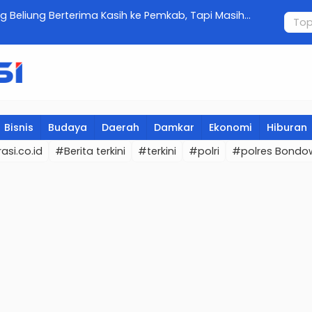
 Beliung Berterima Kasih ke Pemkab, Tapi Masih
Inseminasi
al dari Dewan Dapil V
Bondowo
Bisnis
Budaya
Daerah
Damkar
Ekonomi
Hiburan
asi.co.id
#Berita terkini
#terkini
#polri
#polres Bondo