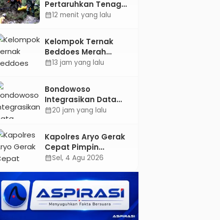
Pertaruhkan Tenaga
Dievakuasi
di Tebing Maut, Dua
12 menit yang lalu
calendar_month
Jenazah Pendaki
Gunung Piramid
Kelompok Ternak
Berhasil Dievakuasi
Beddoes Merah
Bondowoso Dinilai
13 jam yang lalu
calendar_month
Tim Provinsi, Siap
Harumkan Nama
Bondowoso
Daerah
Integrasikan Data
Seluruh OPD, BIOP
20 jam yang lalu
calendar_month
Disiapkan Jadi
Dashboard Tunggal
Kapolres Aryo Gerak
Pemerintahan
Cepat Pimpin
Pencarian Pendaki
Sel, 4 Agu 2026
calendar_month
Hilang di Gunung
Piramid, Posko
Darurat Langsung
Dibentuk