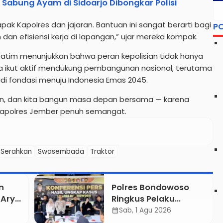
 Sabung Ayam di Sidoarjo Dibongkar Polisi
ak Kapolres dan jajaran. Bantuan ini sangat berarti bagi
P
dan efisiensi kerja di lapangan,” ujar mereka kompak.
a Jatim menunjukkan bahwa peran kepolisian tidak hanya
a ikut aktif mendukung pembangunan nasional, terutama
di fondasi menuju Indonesia Emas 2045.
an, dan kita bangun masa depan bersama — karena
 Kapolres Jember penuh semangat.
Serahkan
Swasembada
Traktor
n
Polres Bondowoso
 Aryo
Ringkus Pelaku
Curanmor, Satu
Sab, 1 Agu 2026
calendar_month
Komplotan Masih