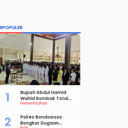
RPOPULER
Bupati Abdul Hamid
Wahid Rombak Total
Pemerintahan
Birokrasi Bondowoso, Ini
Daftar Pejabat Yang
Resmi Dilantik
Polres Bondowoso
Bongkar Dugaan
Polri