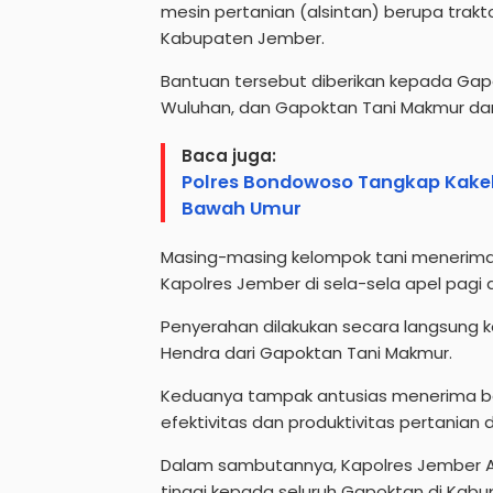
mesin pertanian (alsintan) berupa tra
Kabupaten Jember.
Bantuan tersebut diberikan kepada Gapo
Wuluhan, dan Gapoktan Tani Makmur dar
Baca juga:
Polres Bondowoso Tangkap Kakek
Bawah Umur
Masing-masing kelompok tani menerima s
Kapolres Jember di sela-sela apel pagi 
Penyerahan dilakukan secara langsung 
Hendra dari Gapoktan Tani Makmur.
Keduanya tampak antusias menerima b
efektivitas dan produktivitas pertanian d
Dalam sambutannya, Kapolres Jember A
tinggi kepada seluruh Gapoktan di Kab