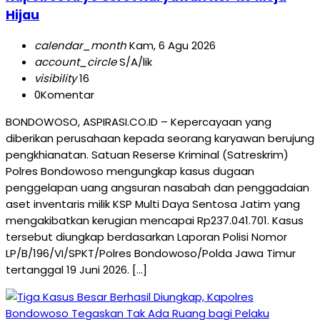
Hijau
calendar_month
Kam, 6 Agu 2026
account_circle
S/A/lik
visibility
16
0
Komentar
BONDOWOSO, ASPIRASI.CO.ID – Kepercayaan yang
diberikan perusahaan kepada seorang karyawan berujung
pengkhianatan. Satuan Reserse Kriminal (Satreskrim)
Polres Bondowoso mengungkap kasus dugaan
penggelapan uang angsuran nasabah dan penggadaian
aset inventaris milik KSP Multi Daya Sentosa Jatim yang
mengakibatkan kerugian mencapai Rp237.041.701. Kasus
tersebut diungkap berdasarkan Laporan Polisi Nomor
LP/B/196/VI/SPKT/Polres Bondowoso/Polda Jawa Timur
tertanggal 19 Juni 2026. […]