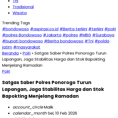
Tni
Tradisional
Wisata
Trending Tags
#bondowoso
#aspirasi.co.id
#Berita terkini
#terkini
#polri
#polres Bondowoso
#Jakarta
#polres
#MBG
#Surabaya
#bupati bondowoso
#Berita bondowoso
#Tni
#polda
jatim
#masyarakat
Beranda
»
Polri
»
Satgas Saber Polres Ponorogo Turun
Lapangan, Jaga Stabilitas Harga dan Stok Bapokting
Menjelang Ramadan
Polri
Satgas Saber Polres Ponorogo Turun
Lapangan, Jaga Stabilitas Harga dan Stok
Bapokting Menjelang Ramadan
account_circle
Malik
calendar_month
Sel, 10 Feb 2026