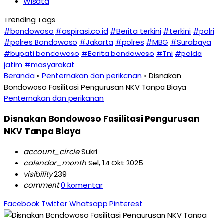
Wisata
Trending Tags
#bondowoso
#aspirasi.co.id
#Berita terkini
#terkini
#polri
#polres Bondowoso
#Jakarta
#polres
#MBG
#Surabaya
#bupati bondowoso
#Berita bondowoso
#Tni
#polda
jatim
#masyarakat
Beranda
»
Penternakan dan perikanan
»
Disnakan
Bondowoso Fasilitasi Pengurusan NKV Tanpa Biaya
Penternakan dan perikanan
Disnakan Bondowoso Fasilitasi Pengurusan
NKV Tanpa Biaya
account_circle
Sukri
calendar_month
Sel, 14 Okt 2025
visibility
239
comment
0 komentar
Facebook
Twitter
Whatsapp
Pinterest