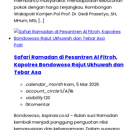
membantu masyarakat mendapatkan kebutuhan
pokok dengan harga terjangkau. Rombongan
Wakapolri Komjen Pol Prof. Dr. Dedi Prasetyo, SH,
MHum, MSi, […]
Polri
Safari Ramadan di Pesantren Al Fitroh,
Kapolres Bondowoso Rajut Ukhuwah dan
Tebar Asa
calendar_month
Kam, 5 Mar 2026
account_circle
S/A/lik
visibility
120
0
Komentar
Bondowoso, Aspirasi.co.id – Bulan suci Ramadan
kembali menjadi panggung penguatan nilai
kemanusiaan dan kebersamaan. Dalam suasana