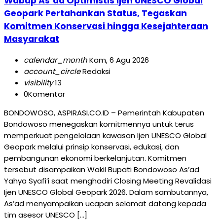
Wabup As’ad Optimistis Ijen UNESCO Global
Geopark Pertahankan Status, Tegaskan
Komitmen Konservasi hingga Kesejahteraan
Masyarakat
calendar_month
Kam, 6 Agu 2026
account_circle
Redaksi
visibility
13
0
Komentar
BONDOWOSO, ASPIRASI.CO.ID – Pemerintah Kabupaten
Bondowoso menegaskan komitmennya untuk terus
memperkuat pengelolaan kawasan Ijen UNESCO Global
Geopark melalui prinsip konservasi, edukasi, dan
pembangunan ekonomi berkelanjutan. Komitmen
tersebut disampaikan Wakil Bupati Bondowoso As’ad
Yahya Syafi’i saat menghadiri Closing Meeting Revalidasi
Ijen UNESCO Global Geopark 2026. Dalam sambutannya,
As’ad menyampaikan ucapan selamat datang kepada
tim asesor UNESCO […]