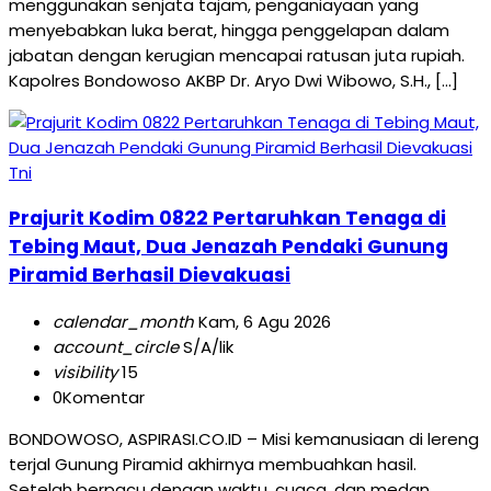
menggunakan senjata tajam, penganiayaan yang
menyebabkan luka berat, hingga penggelapan dalam
jabatan dengan kerugian mencapai ratusan juta rupiah.
Kapolres Bondowoso AKBP Dr. Aryo Dwi Wibowo, S.H., […]
Tni
Prajurit Kodim 0822 Pertaruhkan Tenaga di
Tebing Maut, Dua Jenazah Pendaki Gunung
Piramid Berhasil Dievakuasi
calendar_month
Kam, 6 Agu 2026
account_circle
S/A/lik
visibility
15
0
Komentar
BONDOWOSO, ASPIRASI.CO.ID – Misi kemanusiaan di lereng
terjal Gunung Piramid akhirnya membuahkan hasil.
Setelah berpacu dengan waktu, cuaca, dan medan