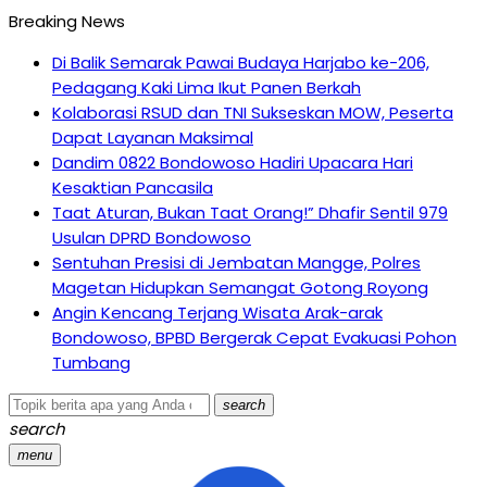
Breaking News
Di Balik Semarak Pawai Budaya Harjabo ke-206,
Pedagang Kaki Lima Ikut Panen Berkah
Kolaborasi RSUD dan TNI Sukseskan MOW, Peserta
Dapat Layanan Maksimal
Dandim 0822 Bondowoso Hadiri Upacara Hari
Kesaktian Pancasila
Taat Aturan, Bukan Taat Orang!” Dhafir Sentil 979
Usulan DPRD Bondowoso
Sentuhan Presisi di Jembatan Mangge, Polres
Magetan Hidupkan Semangat Gotong Royong
Angin Kencang Terjang Wisata Arak-arak
Bondowoso, BPBD Bergerak Cepat Evakuasi Pohon
Tumbang
search
search
menu