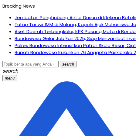
Breaking News
Jembatan Penghubung Antar Dusun di Klekean Botolin
Tutup Tanwir IMM di Malang, Kapolri Ajak Mahasiswa 
Aset Daerah Terbengkalai, KPK Pasang Mata di Bond
Bondowoso Gelar Job Fair 2025, Siap Menyambut Inves
Polres Bondowoso Intensifkan Patroli Skala Besar, C
Bupati Bondowoso Kukuhkan 76 Anggota Paskibraka 20
search
search
menu