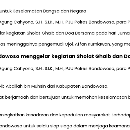
Agung Cahyono, S.H., S.I.K., M.H., PJU Polres Bondowoso, pa
 kegiatan Sholat Ghaib dan Doa Bersama pada hari Jumat, 29
as meninggalnya pengemudi Ojol, Affan Kurniawan, yang meni
dowoso menggelar kegiatan Sholat Ghaib dan 
Agung Cahyono, S.H., S.I.K., M.H., PJU Polres Bondowoso, pa
ib Abdillah bin Muhsin dari Kabupaten Bondowoso.
umat berjamaah dan bertujuan untuk memohon keselamatan 
meningkatkan kesadaran dan kepedulian masyarakat terhad
es Bondowoso untuk selalu siap siaga dalam menjaga keamana