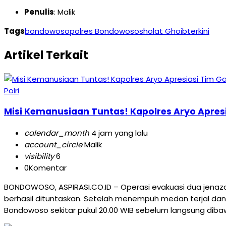
Penulis
: Malik
Tags
bondowoso
polres Bondowoso
sholat Ghoib
terkini
Artikel Terkait
Polri
Misi Kemanusiaan Tuntas! Kapolres Aryo Apres
calendar_month
4 jam yang lalu
account_circle
Malik
visibility
6
0
Komentar
BONDOWOSO, ASPIRASI.CO.ID – Operasi evakuasi dua jenaz
berhasil dituntaskan. Setelah menempuh medan terjal dan
Bondowoso sekitar pukul 20.00 WIB sebelum langsung dibaw