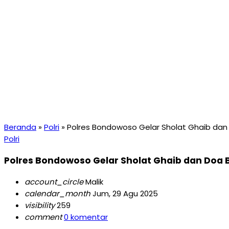
Beranda
»
Polri
»
Polres Bondowoso Gelar Sholat Ghaib da
Polri
Polres Bondowoso Gelar Sholat Ghaib dan Doa
account_circle
Malik
calendar_month
Jum, 29 Agu 2025
visibility
259
comment
0 komentar