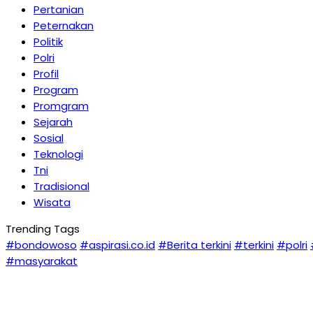
Pertanian
Peternakan
Politik
Polri
Profil
Program
Promgram
Sejarah
Sosial
Teknologi
Tni
Tradisional
Wisata
Trending Tags
#bondowoso
#aspirasi.co.id
#Berita terkini
#terkini
#polri
#masyarakat