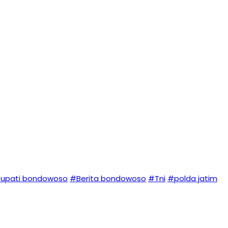
upati bondowoso
#Berita bondowoso
#Tni
#polda jatim