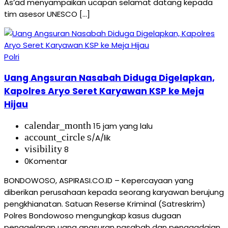
As’ad menyampaikan ucapan selamat datang kepada
tim asesor UNESCO […]
Polri
Uang Angsuran Nasabah Diduga Digelapkan,
Kapolres Aryo Seret Karyawan KSP ke Meja
Hijau
calendar_month
15 jam yang lalu
account_circle
S/A/lik
visibility
8
0
Komentar
BONDOWOSO, ASPIRASI.CO.ID – Kepercayaan yang
diberikan perusahaan kepada seorang karyawan berujung
pengkhianatan. Satuan Reserse Kriminal (Satreskrim)
Polres Bondowoso mengungkap kasus dugaan
penggelapan uang angsuran nasabah dan penggadaian