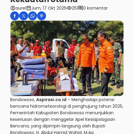
account_circle
calendar_month
visibility
comment
aurel
Jum, 17 Okt 2025
251
0 komentar
Bondowoso,
Aspirasi.co.id
– Menghadapi potensi
bencana hidrometeorologi di penghujung tahun 2025,
Pemerintah Kabupaten Bondowoso menunjukkan
keseriusan dengan menggelar Apel Kesiapsiagaan
Bencana, yang dipimpin langsung oleh Bupati
Bondowoso, H. Abdul Hamid Wahid, M.Ag.