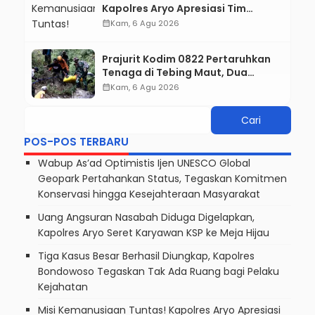
Kapolres Aryo Apresiasi Tim
Gabungan, Dua Jenazah Gunung
calendar_month
Kam, 6 Agu 2026
Piramid Berhasil Dievakuasi
Prajurit Kodim 0822 Pertaruhkan
Tenaga di Tebing Maut, Dua
Jenazah Pendaki Gunung Piramid
calendar_month
Kam, 6 Agu 2026
Berhasil Dievakuasi
POS-POS TERBARU
Wabup As’ad Optimistis Ijen UNESCO Global
Geopark Pertahankan Status, Tegaskan Komitmen
Konservasi hingga Kesejahteraan Masyarakat
Uang Angsuran Nasabah Diduga Digelapkan,
Kapolres Aryo Seret Karyawan KSP ke Meja Hijau
Tiga Kasus Besar Berhasil Diungkap, Kapolres
Bondowoso Tegaskan Tak Ada Ruang bagi Pelaku
Kejahatan
Misi Kemanusiaan Tuntas! Kapolres Aryo Apresiasi