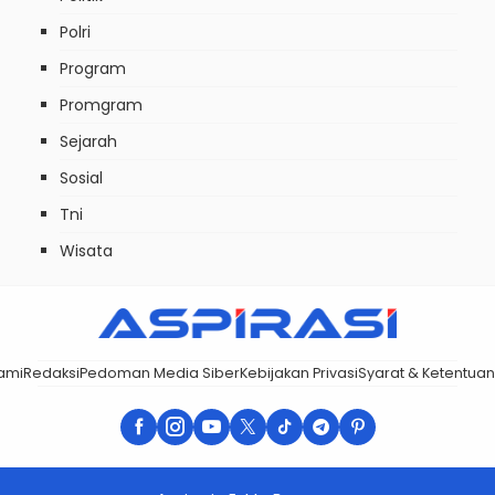
Polri
Program
Promgram
Sejarah
Sosial
Tni
Wisata
ami
Redaksi
Pedoman Media Siber
Kebijakan Privasi
Syarat & Ketentuan