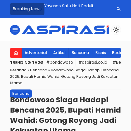
aga Kebersihan, Ibu-
Yayasan Satu Hati Peduli
Polda Jatim 
search
Breaking News
r MBG SPPG Binakal
Ummat SPPG Binakal Luncurkan
Jelang Ketu
 Makanan Sehat untuk
Menu Favorit 2026, Angkat
Truk-Bus Di
ak
Potensi Petani Kentang Lokal
Digenjot
menu
light_mode
home
Advertorial
Artikel
Bencana
Bisnis
Budaya
TRENDING TAGS
#bondowoso
#aspirasi.co.id
#Berita t
Beranda
»
Bencana
»
Bondowoso Siaga Hadapi Bencana
2025, Bupati Hamid Wahid: Gotong Royong Jadi Kekuatan
Utama
Bencana
Bondowoso Siaga Hadapi
Bencana 2025, Bupati Hamid
Wahid: Gotong Royong Jadi
Kekuatan Utama