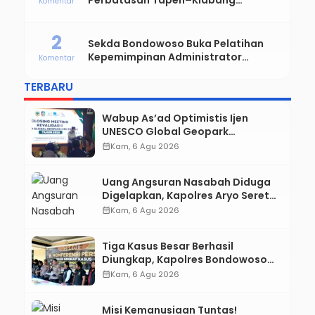
Perbatasan Tapen–Klabang
Komentar
Bondowoso Macet Parah
2
Sekda Bondowoso Buka Pelatihan
Kepemimpinan Administrator
Komentar
Angkatan VIII dan IX
TERBARU
Wabup As’ad Optimistis Ijen
UNESCO Global Geopark
Pertahankan Status, Tegaskan
calendar_month
Kam, 6 Agu 2026
Komitmen Konservasi hingga
Kesejahteraan Masyarakat
Uang Angsuran Nasabah Diduga
Digelapkan, Kapolres Aryo Seret
Karyawan KSP ke Meja Hijau
calendar_month
Kam, 6 Agu 2026
Tiga Kasus Besar Berhasil
Diungkap, Kapolres Bondowoso
Tegaskan Tak Ada Ruang bagi
calendar_month
Kam, 6 Agu 2026
Pelaku Kejahatan
Misi Kemanusiaan Tuntas!