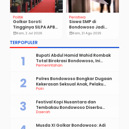
Politik
Peristiwa
N
Golkar Soroti
Siswa SMP di
T
Tingginya SILPA APBD
Bondowoso Jadi
S
2025, Minta Pemkab
Korban Penusukan,
K
calendar_month
Kam, 2 Jul 2026
calendar_month
Kam, 21 Agu 2025
calendar_month
Bondowoso Buka
Dinas Pendidikan
P
TERPOPULER
Penyebab Anggaran
Angkat Bicara
Tak Terserap
Bupati Abdul Hamid Wahid Rombak
Total Birokrasi Bondowoso, Ini
Pemerintahan
Daftar Pejabat Yang Resmi Dilantik
Polres Bondowoso Bongkar Dugaan
Kekerasan Seksual Anak, Pelaku
Polri
Diduga Ayah Kandung
Festival Kopi Nusantara dan
Tembakau Bondowoso Diserbu
Daerah
Pengunjung
Musda XI Golkar Bondowoso: Adi