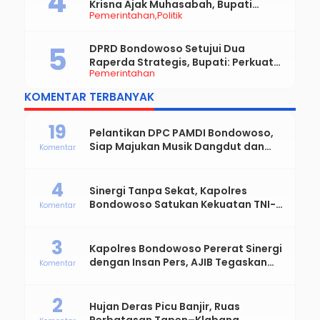
Krisna Ajak Muhasabah, Bupati
Pemerintahan
Politik
Hamid Dorong Sinergi untuk
Bondowoso Maju
DPRD Bondowoso Setujui Dua
Raperda Strategis, Bupati: Perkuat
Pemerintahan
Fiskal Daerah dan Demokrasi Desa
KOMENTAR TERBANYAK
19
Pelantikan DPC PAMDI Bondowoso,
Siap Majukan Musik Dangdut dan
Komentar
Perkuat Solidaritas Seniman
4
Sinergi Tanpa Sekat, Kapolres
Bondowoso Satukan Kekuatan TNI-
Komentar
Polri Sambut Hari Bhayangkara ke-
80
3
Kapolres Bondowoso Pererat Sinergi
dengan Insan Pers, AJIB Tegaskan
Komentar
Komitmen Profesional dan Solid
2
Hujan Deras Picu Banjir, Ruas