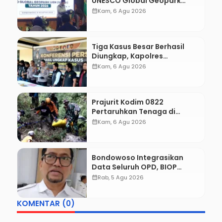
UNESCO Global Geopark
Pertahankan Status,
calendar_month
Kam, 6 Agu 2026
Tegaskan Komitmen
Konservasi hingga
Kesejahteraan Masyarakat
Tiga Kasus Besar Berhasil
Diungkap, Kapolres
Bondowoso Tegaskan Tak
calendar_month
Kam, 6 Agu 2026
Ada Ruang bagi Pelaku
Kejahatan
Prajurit Kodim 0822
Pertaruhkan Tenaga di
Tebing Maut, Dua Jenazah
calendar_month
Kam, 6 Agu 2026
Pendaki Gunung Piramid
Berhasil Dievakuasi
Bondowoso Integrasikan
Data Seluruh OPD, BIOP
Disiapkan Jadi Dashboard
calendar_month
Rab, 5 Agu 2026
Tunggal Pemerintahan
KOMENTAR (0)